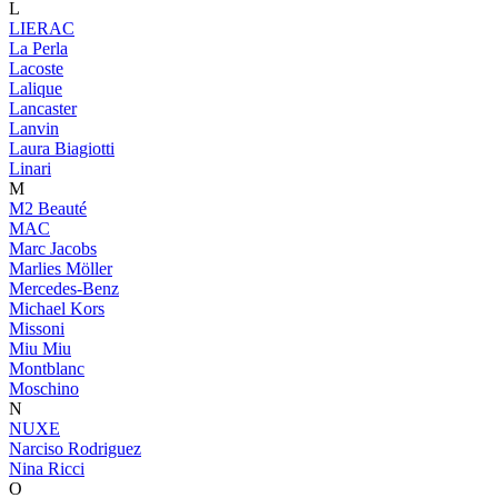
L
LIERAC
La Perla
Lacoste
Lalique
Lancaster
Lanvin
Laura Biagiotti
Linari
M
M2 Beauté
MAC
Marc Jacobs
Marlies Möller
Mercedes-Benz
Michael Kors
Missoni
Miu Miu
Montblanc
Moschino
N
NUXE
Narciso Rodriguez
Nina Ricci
O