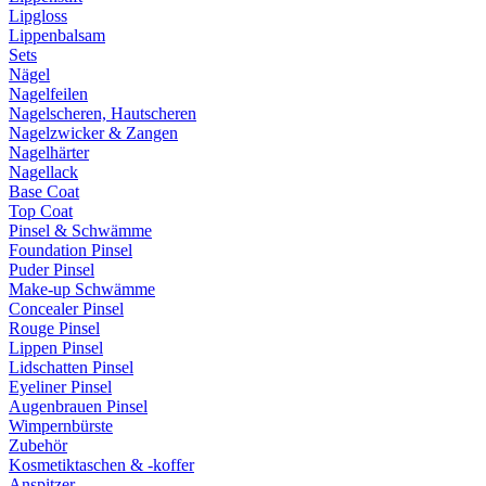
Lipgloss
Lippenbalsam
Sets
Nägel
Nagelfeilen
Nagelscheren, Hautscheren
Nagelzwicker & Zangen
Nagelhärter
Nagellack
Base Coat
Top Coat
Pinsel & Schwämme
Foundation Pinsel
Puder Pinsel
Make-up Schwämme
Concealer Pinsel
Rouge Pinsel
Lippen Pinsel
Lidschatten Pinsel
Eyeliner Pinsel
Augenbrauen Pinsel
Wimpernbürste
Zubehör
Kosmetiktaschen & -koffer
Anspitzer