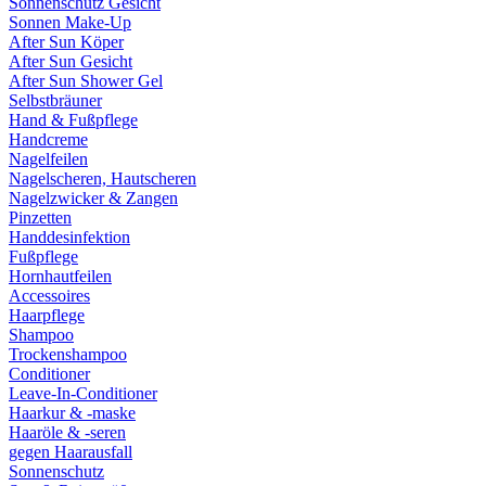
Sonnenschutz Gesicht
Sonnen Make-Up
After Sun Köper
After Sun Gesicht
After Sun Shower Gel
Selbstbräuner
Hand & Fußpflege
Handcreme
Nagelfeilen
Nagelscheren, Hautscheren
Nagelzwicker & Zangen
Pinzetten
Handdesinfektion
Fußpflege
Hornhautfeilen
Accessoires
Haarpflege
Shampoo
Trockenshampoo
Conditioner
Leave-In-Conditioner
Haarkur & -maske
Haaröle & -seren
gegen Haarausfall
Sonnenschutz