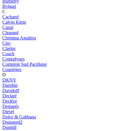
Burberry
Bvlgari
C
Cacharel
Calvin Klein
Canal
Chopard
Christina Aguilera
Ciro
Clarins
Coach
Comodynes
Comptoir Sud Pacifique
Courrèges
D
DKNY
Darphin
Davidoff
Declaré
Decléor
Demarés
Diesel
Dolce & Gabbana
Dsquared2
Dunhill