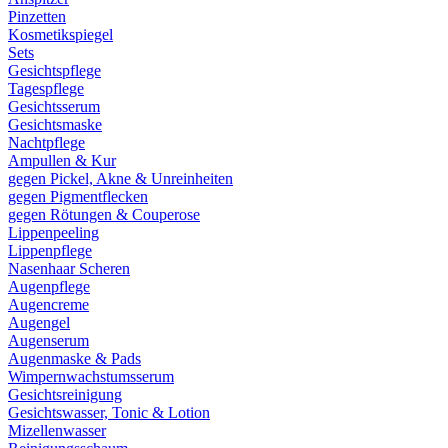
Pinzetten
Kosmetikspiegel
Sets
Gesichtspflege
Tagespflege
Gesichtsserum
Gesichtsmaske
Nachtpflege
Ampullen & Kur
gegen Pickel, Akne & Unreinheiten
gegen Pigmentflecken
gegen Rötungen & Couperose
Lippenpeeling
Lippenpflege
Nasenhaar Scheren
Augenpflege
Augencreme
Augengel
Augenserum
Augenmaske & Pads
Wimpernwachstumsserum
Gesichtsreinigung
Gesichtswasser, Tonic & Lotion
Mizellenwasser