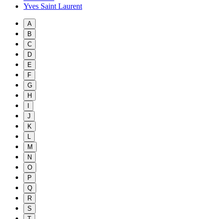
Yves Saint Laurent
A
B
C
D
E
F
G
H
I
J
K
L
M
N
O
P
Q
R
S
T