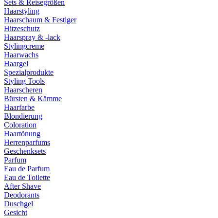
Sets & Reisegrößen
Haarstyling
Haarschaum & Festiger
Hitzeschutz
Haarspray & -lack
Stylingcreme
Haarwachs
Haargel
Spezialprodukte
Styling Tools
Haarscheren
Bürsten & Kämme
Haarfarbe
Blondierung
Coloration
Haartönung
Herrenparfums
Geschenksets
Parfum
Eau de Parfum
Eau de Toilette
After Shave
Deodorants
Duschgel
Gesicht