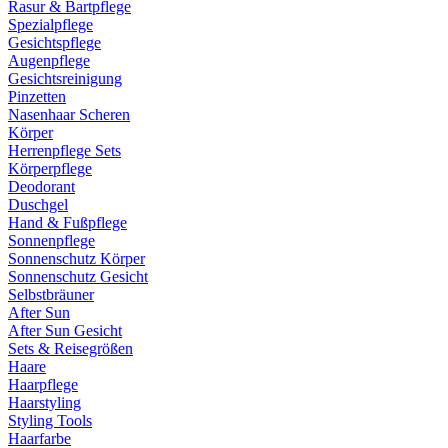
Rasur & Bartpflege
Spezialpflege
Gesichtspflege
Augenpflege
Gesichtsreinigung
Pinzetten
Nasenhaar Scheren
Körper
Herrenpflege Sets
Körperpflege
Deodorant
Duschgel
Hand & Fußpflege
Sonnenpflege
Sonnenschutz Körper
Sonnenschutz Gesicht
Selbstbräuner
After Sun
After Sun Gesicht
Sets & Reisegrößen
Haare
Haarpflege
Haarstyling
Styling Tools
Haarfarbe