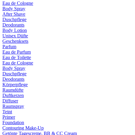
Eau de Cologne
Body Spray
After Shave
Duschpflege
Deodorants
Body Lotion
Unisex Düfte
Geschenksets
Parfum
Eau de Parfum
Eau de Toilette
Eau de Cologne
Body Spray
Duschpflege
Deodorants
Körperpflege
Raumdüfte
Duftkerzen
Diffuser
Raumspray
Teint
Primer
Foundation
Contouring Make-Up
Getönte Tagescreme, BB & CC Cream