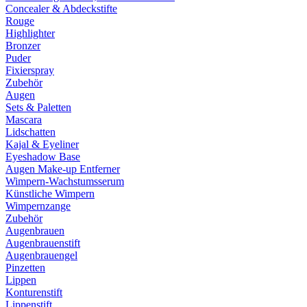
Concealer & Abdeckstifte
Rouge
Highlighter
Bronzer
Puder
Fixierspray
Zubehör
Augen
Sets & Paletten
Mascara
Lidschatten
Kajal & Eyeliner
Eyeshadow Base
Augen Make-up Entferner
Wimpern-Wachstumsserum
Künstliche Wimpern
Wimpernzange
Zubehör
Augenbrauen
Augenbrauenstift
Augenbrauengel
Pinzetten
Lippen
Konturenstift
Lippenstift