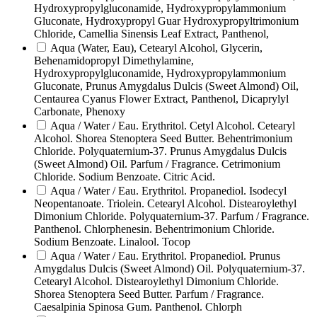
Hydroxypropylgluconamide, Hydroxypropylammonium
Gluconate, Hydroxypropyl Guar Hydroxypropyltrimonium
Chloride, Camellia Sinensis Leaf Extract, Panthenol,
Aqua (Water, Eau), Cetearyl Alcohol, Glycerin,
Behenamidopropyl Dimethylamine,
Hydroxypropylgluconamide, Hydroxypropylammonium
Gluconate, Prunus Amygdalus Dulcis (Sweet Almond) Oil,
Centaurea Cyanus Flower Extract, Panthenol, Dicaprylyl
Carbonate, Phenoxy
Aqua / Water / Eau. Erythritol. Cetyl Alcohol. Cetearyl
Alcohol. Shorea Stenoptera Seed Butter. Behentrimonium
Chloride. Polyquaternium-37. Prunus Amygdalus Dulcis
(Sweet Almond) Oil. Parfum / Fragrance. Cetrimonium
Chloride. Sodium Benzoate. Citric Acid.
Aqua / Water / Eau. Erythritol. Propanediol. Isodecyl
Neopentanoate. Triolein. Cetearyl Alcohol. Distearoylethyl
Dimonium Chloride. Polyquaternium-37. Parfum / Fragrance.
Panthenol. Chlorphenesin. Behentrimonium Chloride.
Sodium Benzoate. Linalool. Tocop
Aqua / Water / Eau. Erythritol. Propanediol. Prunus
Amygdalus Dulcis (Sweet Almond) Oil. Polyquaternium-37.
Cetearyl Alcohol. Distearoylethyl Dimonium Chloride.
Shorea Stenoptera Seed Butter. Parfum / Fragrance.
Caesalpinia Spinosa Gum. Panthenol. Chlorph