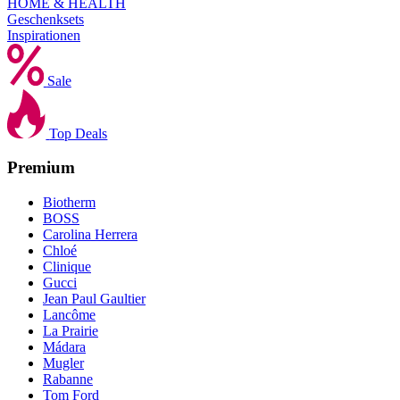
HOME & HEALTH
Geschenksets
Inspirationen
Sale
Top Deals
Premium
Biotherm
BOSS
Carolina Herrera
Chloé
Clinique
Gucci
Jean Paul Gaultier
Lancôme
La Prairie
Mádara
Mugler
Rabanne
Tom Ford