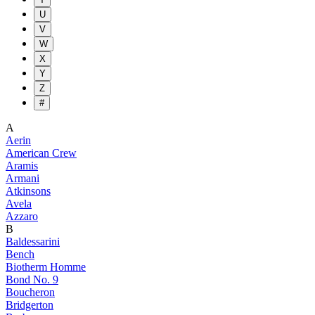
U
V
W
X
Y
Z
#
A
Aerin
American Crew
Aramis
Armani
Atkinsons
Avela
Azzaro
B
Baldessarini
Bench
Biotherm Homme
Bond No. 9
Boucheron
Bridgerton