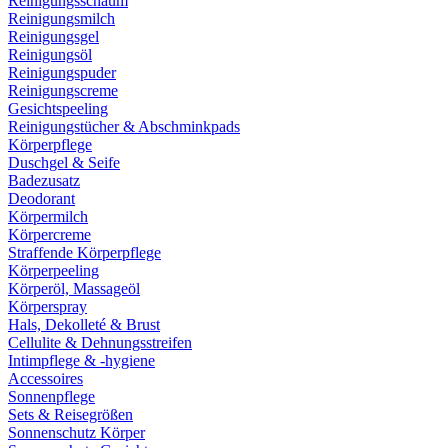
Reinigungsschaum
Reinigungsmilch
Reinigungsgel
Reinigungsöl
Reinigungspuder
Reinigungscreme
Gesichtspeeling
Reinigungstücher & Abschminkpads
Körperpflege
Duschgel & Seife
Badezusatz
Deodorant
Körpermilch
Körpercreme
Straffende Körperpflege
Körperpeeling
Körperöl, Massageöl
Körperspray
Hals, Dekolleté & Brust
Cellulite & Dehnungsstreifen
Intimpflege & -hygiene
Accessoires
Sonnenpflege
Sets & Reisegrößen
Sonnenschutz Körper