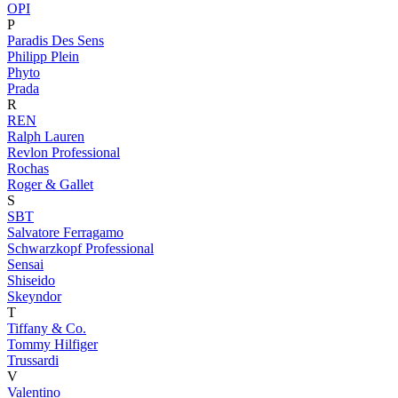
OPI
P
Paradis Des Sens
Philipp Plein
Phyto
Prada
R
REN
Ralph Lauren
Revlon Professional
Rochas
Roger & Gallet
S
SBT
Salvatore Ferragamo
Schwarzkopf Professional
Sensai
Shiseido
Skeyndor
T
Tiffany & Co.
Tommy Hilfiger
Trussardi
V
Valentino