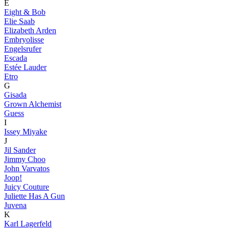
E
Eight & Bob
Elie Saab
Elizabeth Arden
Embryolisse
Engelsrufer
Escada
Estée Lauder
Etro
G
Gisada
Grown Alchemist
Guess
I
Issey Miyake
J
Jil Sander
Jimmy Choo
John Varvatos
Joop!
Juicy Couture
Juliette Has A Gun
Juvena
K
Karl Lagerfeld