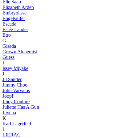
Elie Saab
Elizabeth Arden
Embryolisse
Engelsrufer
Escada
Estée Lauder
Etro
G
Gisada
Grown Alchemist
Guess
I
Issey Miyake
J
Jil Sander
Jimmy Choo
John Varvatos
Joop!
Juicy Couture
Juliette Has A Gun
Juvena
K
Karl Lagerfeld
L
LIERAC