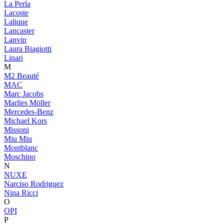
La Perla
Lacoste
Lalique
Lancaster
Lanvin
Laura Biagiotti
Linari
M
M2 Beauté
MAC
Marc Jacobs
Marlies Möller
Mercedes-Benz
Michael Kors
Missoni
Miu Miu
Montblanc
Moschino
N
NUXE
Narciso Rodriguez
Nina Ricci
O
OPI
P