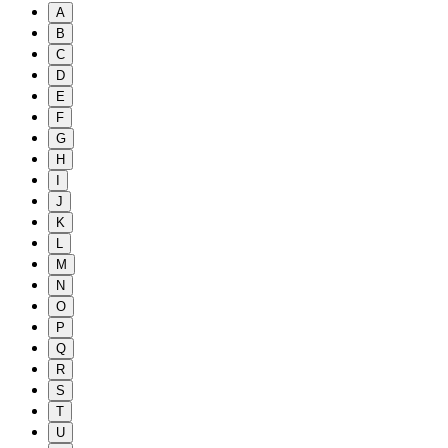
A
B
C
D
E
F
G
H
I
J
K
L
M
N
O
P
Q
R
S
T
U