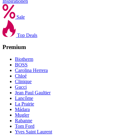
Inspirationen
Sale
Top Deals
Premium
Biotherm
BOSS
Carolina Herrera
Chloé
Clinique
Gucci
Jean Paul Gaultier
Lancôme
La Prairie
Mádara
Mugler
Rabanne
Tom Ford
Yves Saint Laurent