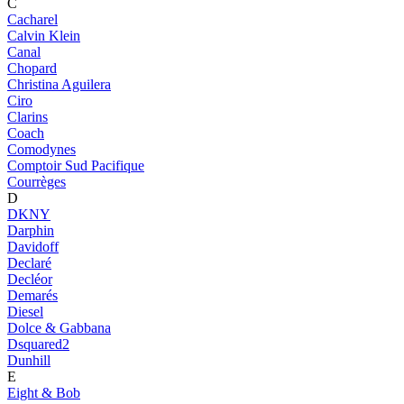
C
Cacharel
Calvin Klein
Canal
Chopard
Christina Aguilera
Ciro
Clarins
Coach
Comodynes
Comptoir Sud Pacifique
Courrèges
D
DKNY
Darphin
Davidoff
Declaré
Decléor
Demarés
Diesel
Dolce & Gabbana
Dsquared2
Dunhill
E
Eight & Bob