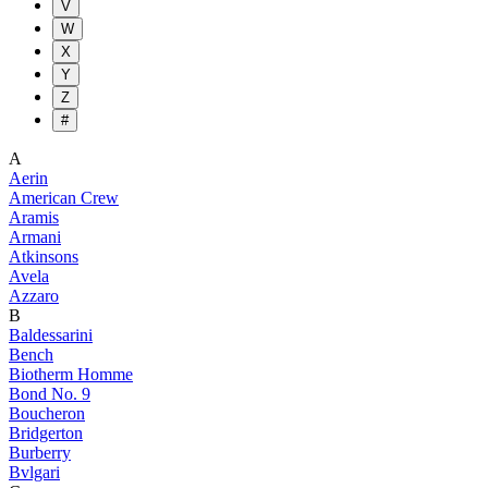
V
W
X
Y
Z
#
A
Aerin
American Crew
Aramis
Armani
Atkinsons
Avela
Azzaro
B
Baldessarini
Bench
Biotherm Homme
Bond No. 9
Boucheron
Bridgerton
Burberry
Bvlgari