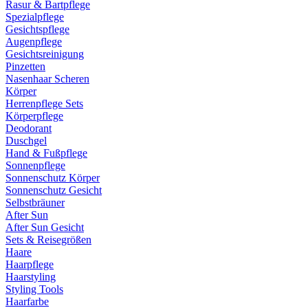
Rasur & Bartpflege
Spezialpflege
Gesichtspflege
Augenpflege
Gesichtsreinigung
Pinzetten
Nasenhaar Scheren
Körper
Herrenpflege Sets
Körperpflege
Deodorant
Duschgel
Hand & Fußpflege
Sonnenpflege
Sonnenschutz Körper
Sonnenschutz Gesicht
Selbstbräuner
After Sun
After Sun Gesicht
Sets & Reisegrößen
Haare
Haarpflege
Haarstyling
Styling Tools
Haarfarbe