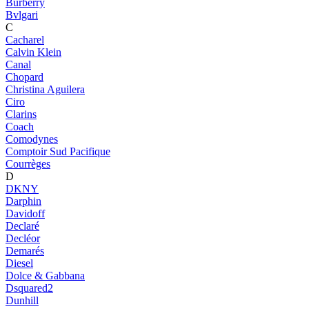
Burberry
Bvlgari
C
Cacharel
Calvin Klein
Canal
Chopard
Christina Aguilera
Ciro
Clarins
Coach
Comodynes
Comptoir Sud Pacifique
Courrèges
D
DKNY
Darphin
Davidoff
Declaré
Decléor
Demarés
Diesel
Dolce & Gabbana
Dsquared2
Dunhill