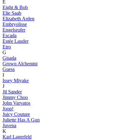
E
Eight & Bob
Elie Saab
Elizabeth Arden
Embryolisse
Engelsrufer
Escada
Estée Lauder
Etro
G
Gisada
Grown Alchemist
Guess
I
Issey Miyake
J
Jil Sander
Jimmy Choo
John Varvatos
Joop!
Juicy Couture
Juliette Has A Gun
Juvena
K
Karl Lagerfeld