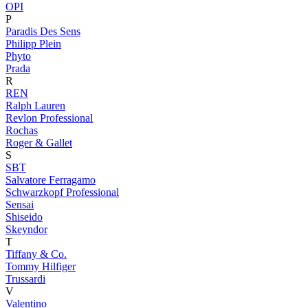
OPI
P
Paradis Des Sens
Philipp Plein
Phyto
Prada
R
REN
Ralph Lauren
Revlon Professional
Rochas
Roger & Gallet
S
SBT
Salvatore Ferragamo
Schwarzkopf Professional
Sensai
Shiseido
Skeyndor
T
Tiffany & Co.
Tommy Hilfiger
Trussardi
V
Valentino