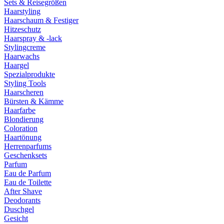
Sets & Reisegrößen
Haarstyling
Haarschaum & Festiger
Hitzeschutz
Haarspray & -lack
Stylingcreme
Haarwachs
Haargel
Spezialprodukte
Styling Tools
Haarscheren
Bürsten & Kämme
Haarfarbe
Blondierung
Coloration
Haartönung
Herrenparfums
Geschenksets
Parfum
Eau de Parfum
Eau de Toilette
After Shave
Deodorants
Duschgel
Gesicht