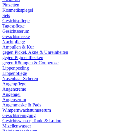
Pinzetten
Kosmetikspiegel
Sets
Gesichtspflege
Tagespflege
Gesichtsserum
Gesichtsmaske
Nachtpflege
Ampullen & Kur
gegen Pickel, Akne & Unreinheiten
gegen Pigmentflecken
gegen Rötungen & Couperose
Lippenpeeling
Lippenpflege
Nasenhaar Scheren
Augenpflege
Augencreme
Augengel
Augenserum
Augenmaske & Pads
Wimpernwachstumsserum
Gesichtsreinigung
Gesichtswasser, Tonic & Lotion
Mizellenwasser