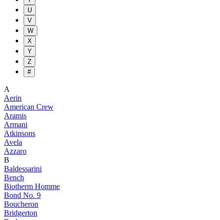
U
V
W
X
Y
Z
#
A
Aerin
American Crew
Aramis
Armani
Atkinsons
Avela
Azzaro
B
Baldessarini
Bench
Biotherm Homme
Bond No. 9
Boucheron
Bridgerton