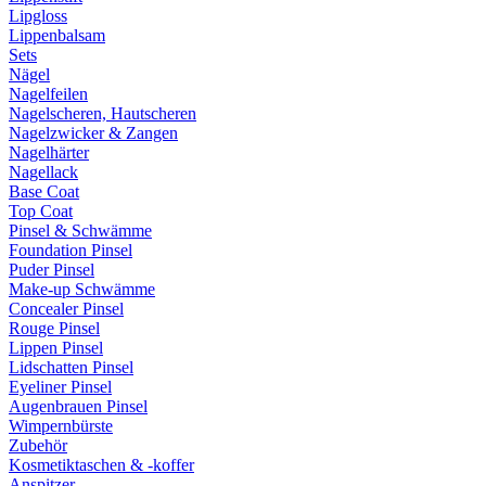
Lipgloss
Lippenbalsam
Sets
Nägel
Nagelfeilen
Nagelscheren, Hautscheren
Nagelzwicker & Zangen
Nagelhärter
Nagellack
Base Coat
Top Coat
Pinsel & Schwämme
Foundation Pinsel
Puder Pinsel
Make-up Schwämme
Concealer Pinsel
Rouge Pinsel
Lippen Pinsel
Lidschatten Pinsel
Eyeliner Pinsel
Augenbrauen Pinsel
Wimpernbürste
Zubehör
Kosmetiktaschen & -koffer
Anspitzer