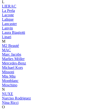
L
LIERAC
La Perla
Lacoste
Lalique
Lancaster
Lanvin
Laura Biagiotti
Linari
M
M2 Beauté
MAC
Marc Jacobs
Marlies Möller
Mercedes-Benz
Michael Kors
Missoni
Miu Miu
Montblanc
Moschino
N
NUXE
Narciso Rodriguez
Nina Ricci
O