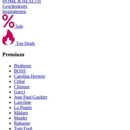
HOME & HEALTH
Geschenksets
Inspirationen
Sale
Top Deals
Premium
Biotherm
BOSS
Carolina Herrera
Chloé
Clinique
Gucci
Jean Paul Gaultier
Lancôme
La Prairie
Mádara
Mugler
Rabanne
Tom Ford