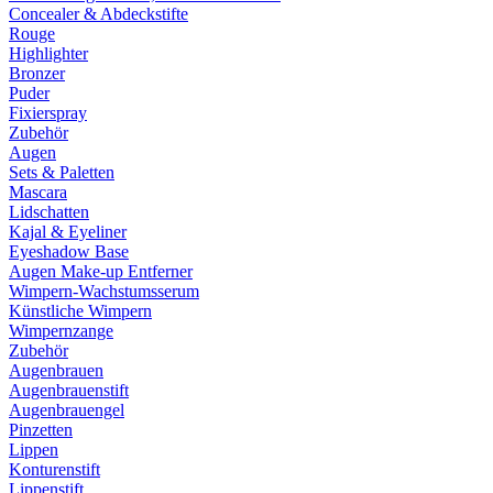
Concealer & Abdeckstifte
Rouge
Highlighter
Bronzer
Puder
Fixierspray
Zubehör
Augen
Sets & Paletten
Mascara
Lidschatten
Kajal & Eyeliner
Eyeshadow Base
Augen Make-up Entferner
Wimpern-Wachstumsserum
Künstliche Wimpern
Wimpernzange
Zubehör
Augenbrauen
Augenbrauenstift
Augenbrauengel
Pinzetten
Lippen
Konturenstift
Lippenstift