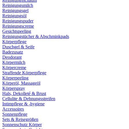
Reinigungsschaum
Reinigungsmilch
Reinigungsgel
Reinigungsöl
Reinigungspuder
Reinigungscreme
Gesichtspeeling
Reinigungstücher & Abschminkpads
Körperpflege
Duschgel & Seife
Badezusatz
Deodorant
Körpermilch
Körpercreme
Straffende Körperpflege
Körperpeeling
Körperöl, Massageöl
Körperspray
Hals, Dekolleté & Brust
Cellulite & Dehnungsstreifen
Intimpflege & -hygiene
Accessoires
Sonnenpflege
Sets & Reisegrößen
Sonnenschutz Körper