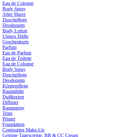
Eau de Cologne
Body Spray
After Shave
Duschpflege
Deodorants
Body Lotion
Unisex Düfte
Geschenksets
Parfum
Eau de Parfum
Eau de Toilette
Eau de Cologne
Body Spray
Duschpflege
Deodorants
Körperpflege
Raumdüfte
Duftkerzen
Diffuser
Raumspray
Teint
Primer
Foundation
Contouring Make-Up
Getönte Tagescreme, BB & CC Cream