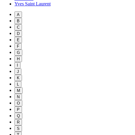
Yves Saint Laurent
A
B
C
D
E
F
G
H
I
J
K
L
M
N
O
P
Q
R
S
T