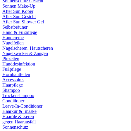
Sonnenschutz Gesicht
Sonnen Make-Up
After Sun Köper
After Sun Gesicht
After Sun Shower Gel
Selbstbräuner
Hand & Fußpflege
Handcreme
Nagelfeilen
Nagelscheren, Hautscheren
Nagelzwicker & Zangen
Pinzetten
Handdesinfektion
Fußpflege
Hornhautfeilen
Accessoires
Haarpflege
Shampoo
Trockenshampoo
Conditioner
Leave-In-Conditioner
Haarkur & -maske
Haaröle & -seren
gegen Haarausfall
Sonnenschutz