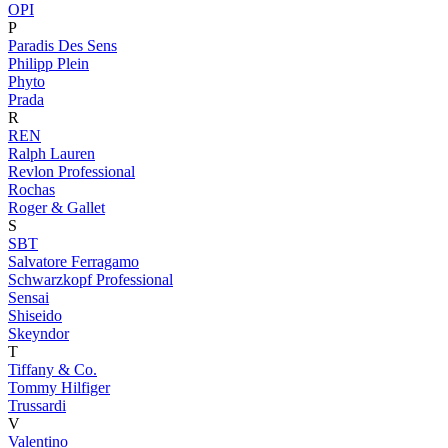
OPI
P
Paradis Des Sens
Philipp Plein
Phyto
Prada
R
REN
Ralph Lauren
Revlon Professional
Rochas
Roger & Gallet
S
SBT
Salvatore Ferragamo
Schwarzkopf Professional
Sensai
Shiseido
Skeyndor
T
Tiffany & Co.
Tommy Hilfiger
Trussardi
V
Valentino