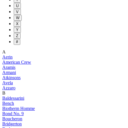
U
V
W
X
Y
Z
#
A
Aerin
American Crew
Aramis
Armani
Atkinsons
Avela
Azzaro
B
Baldessarini
Bench
Biotherm Homme
Bond No. 9
Boucheron
Bridgerton