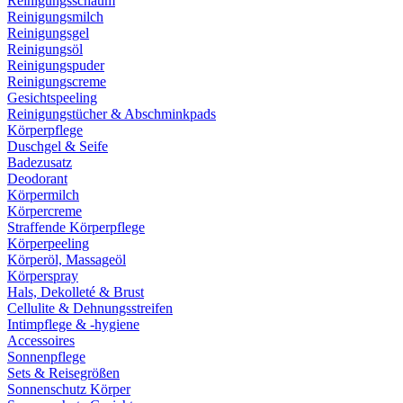
Reinigungsschaum
Reinigungsmilch
Reinigungsgel
Reinigungsöl
Reinigungspuder
Reinigungscreme
Gesichtspeeling
Reinigungstücher & Abschminkpads
Körperpflege
Duschgel & Seife
Badezusatz
Deodorant
Körpermilch
Körpercreme
Straffende Körperpflege
Körperpeeling
Körperöl, Massageöl
Körperspray
Hals, Dekolleté & Brust
Cellulite & Dehnungsstreifen
Intimpflege & -hygiene
Accessoires
Sonnenpflege
Sets & Reisegrößen
Sonnenschutz Körper