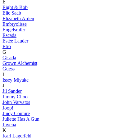
E
Eight & Bob
Elie Saab
Elizabeth Arden
Embryolisse
Engelsrufer
Escada
Estée Lauder
Etro
G
Gisada
Grown Alchemist
Guess
I
Issey Miyake
J
Jil Sander
Jimmy Choo
John Varvatos
Joop!
Juicy Couture
Juliette Has A Gun
Juvena
K
Karl Lagerfeld