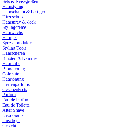
Sets & Reisegrößen
Haarstyling
Haarschaum & Festiger
Hitzeschutz
Haarspray & -lack
Stylingcreme
Haarwachs
Haargel
Spezialprodukte
Styling Tools
Haarscheren
Bürsten & Kämme
Haarfarbe
Blondierung
Coloration
Haartönung
Herrenparfums
Geschenksets
Parfum
Eau de Parfum
Eau de Toilette
After Shave
Deodorants
Duschgel
Gesicht