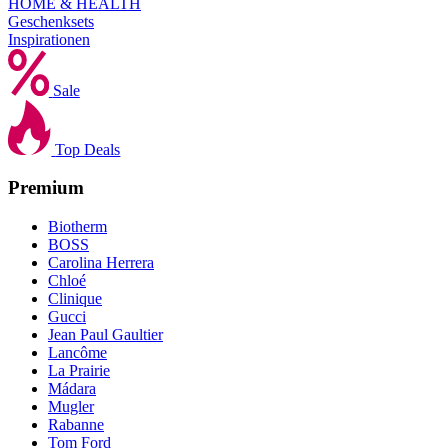
HOME & HEALTH
Geschenksets
Inspirationen
Sale
Top Deals
Premium
Biotherm
BOSS
Carolina Herrera
Chloé
Clinique
Gucci
Jean Paul Gaultier
Lancôme
La Prairie
Mádara
Mugler
Rabanne
Tom Ford