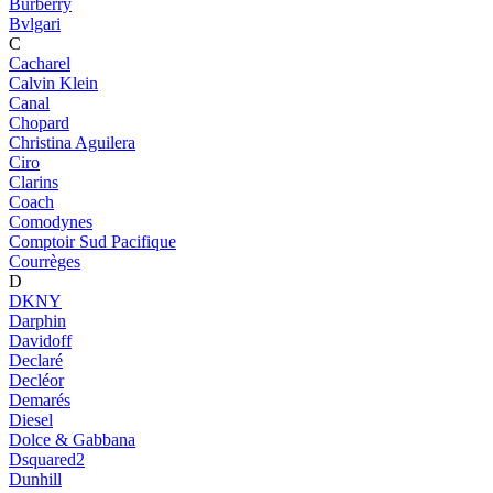
Burberry
Bvlgari
C
Cacharel
Calvin Klein
Canal
Chopard
Christina Aguilera
Ciro
Clarins
Coach
Comodynes
Comptoir Sud Pacifique
Courrèges
D
DKNY
Darphin
Davidoff
Declaré
Decléor
Demarés
Diesel
Dolce & Gabbana
Dsquared2
Dunhill