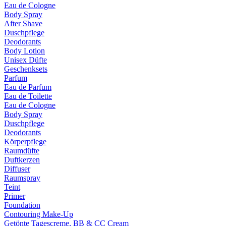
Eau de Cologne
Body Spray
After Shave
Duschpflege
Deodorants
Body Lotion
Unisex Düfte
Geschenksets
Parfum
Eau de Parfum
Eau de Toilette
Eau de Cologne
Body Spray
Duschpflege
Deodorants
Körperpflege
Raumdüfte
Duftkerzen
Diffuser
Raumspray
Teint
Primer
Foundation
Contouring Make-Up
Getönte Tagescreme, BB & CC Cream