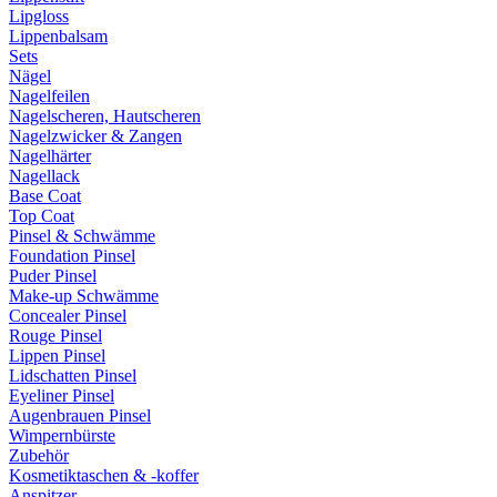
Lipgloss
Lippenbalsam
Sets
Nägel
Nagelfeilen
Nagelscheren, Hautscheren
Nagelzwicker & Zangen
Nagelhärter
Nagellack
Base Coat
Top Coat
Pinsel & Schwämme
Foundation Pinsel
Puder Pinsel
Make-up Schwämme
Concealer Pinsel
Rouge Pinsel
Lippen Pinsel
Lidschatten Pinsel
Eyeliner Pinsel
Augenbrauen Pinsel
Wimpernbürste
Zubehör
Kosmetiktaschen & -koffer
Anspitzer