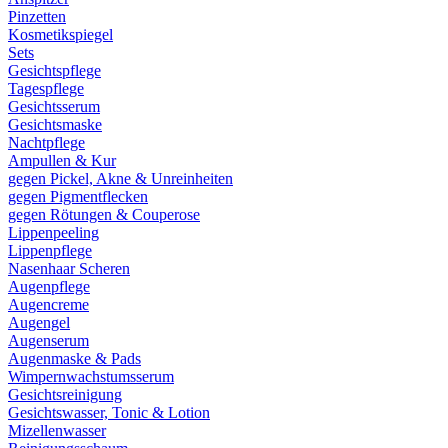
Pinzetten
Kosmetikspiegel
Sets
Gesichtspflege
Tagespflege
Gesichtsserum
Gesichtsmaske
Nachtpflege
Ampullen & Kur
gegen Pickel, Akne & Unreinheiten
gegen Pigmentflecken
gegen Rötungen & Couperose
Lippenpeeling
Lippenpflege
Nasenhaar Scheren
Augenpflege
Augencreme
Augengel
Augenserum
Augenmaske & Pads
Wimpernwachstumsserum
Gesichtsreinigung
Gesichtswasser, Tonic & Lotion
Mizellenwasser