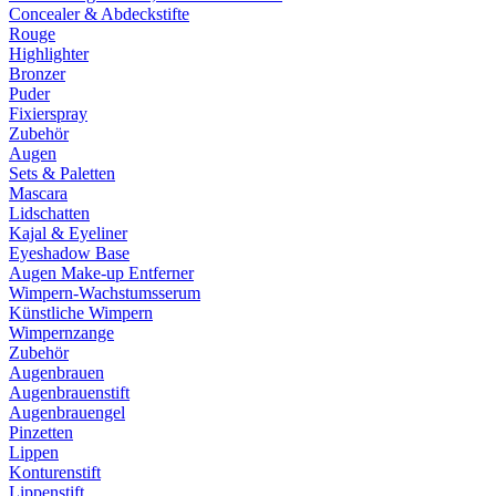
Concealer & Abdeckstifte
Rouge
Highlighter
Bronzer
Puder
Fixierspray
Zubehör
Augen
Sets & Paletten
Mascara
Lidschatten
Kajal & Eyeliner
Eyeshadow Base
Augen Make-up Entferner
Wimpern-Wachstumsserum
Künstliche Wimpern
Wimpernzange
Zubehör
Augenbrauen
Augenbrauenstift
Augenbrauengel
Pinzetten
Lippen
Konturenstift
Lippenstift