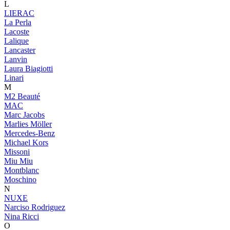
L
LIERAC
La Perla
Lacoste
Lalique
Lancaster
Lanvin
Laura Biagiotti
Linari
M
M2 Beauté
MAC
Marc Jacobs
Marlies Möller
Mercedes-Benz
Michael Kors
Missoni
Miu Miu
Montblanc
Moschino
N
NUXE
Narciso Rodriguez
Nina Ricci
O