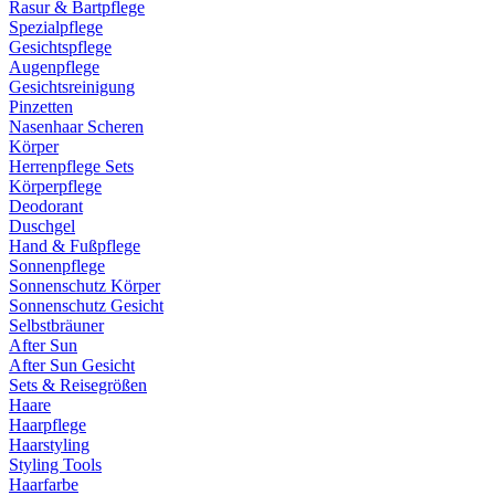
Rasur & Bartpflege
Spezialpflege
Gesichtspflege
Augenpflege
Gesichtsreinigung
Pinzetten
Nasenhaar Scheren
Körper
Herrenpflege Sets
Körperpflege
Deodorant
Duschgel
Hand & Fußpflege
Sonnenpflege
Sonnenschutz Körper
Sonnenschutz Gesicht
Selbstbräuner
After Sun
After Sun Gesicht
Sets & Reisegrößen
Haare
Haarpflege
Haarstyling
Styling Tools
Haarfarbe