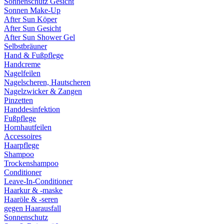
Sonnenschutz Gesicht
Sonnen Make-Up
After Sun Köper
After Sun Gesicht
After Sun Shower Gel
Selbstbräuner
Hand & Fußpflege
Handcreme
Nagelfeilen
Nagelscheren, Hautscheren
Nagelzwicker & Zangen
Pinzetten
Handdesinfektion
Fußpflege
Hornhautfeilen
Accessoires
Haarpflege
Shampoo
Trockenshampoo
Conditioner
Leave-In-Conditioner
Haarkur & -maske
Haaröle & -seren
gegen Haarausfall
Sonnenschutz