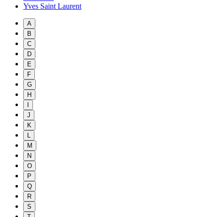
Yves Saint Laurent
A
B
C
D
E
F
G
H
I
J
K
L
M
N
O
P
Q
R
S
T