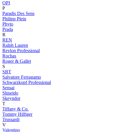
OPI
P
Paradis Des Sens
Philipp Plein
Phyto
Prada
R
REN
Ralph Lauren
Revlon Professional
Rochas
Roger & Gallet
S
SBT
Salvatore Ferragamo
Schwarzkopf Professional
Sensai
Shiseido
Skeyndor
T
Tiffany & Co.
Tommy Hilfiger
Trussardi
V
Valentino