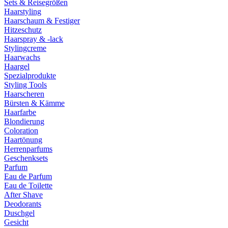
Sets & Reisegrößen
Haarstyling
Haarschaum & Festiger
Hitzeschutz
Haarspray & -lack
Stylingcreme
Haarwachs
Haargel
Spezialprodukte
Styling Tools
Haarscheren
Bürsten & Kämme
Haarfarbe
Blondierung
Coloration
Haartönung
Herrenparfums
Geschenksets
Parfum
Eau de Parfum
Eau de Toilette
After Shave
Deodorants
Duschgel
Gesicht