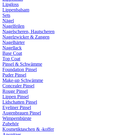
Lipgloss
Lippenbalsam
Sets
Nägel
Nagelfeilen
Nagelscheren, Hautscheren
Nagelzwicker & Zangen
Nagelhärter
Nagellack
Base Coat
Top Coat
Pinsel & Schwämme
Foundation Pinsel
Puder Pinsel
Make-up Schwämme
Concealer Pinsel
Rouge Pinsel
Lippen Pinsel
Lidschatten Pinsel
Eyeliner Pinsel
Augenbrauen Pinsel
Wimpernbürste
Zubehör
Kosmetiktaschen & -koffer
Anspitzer