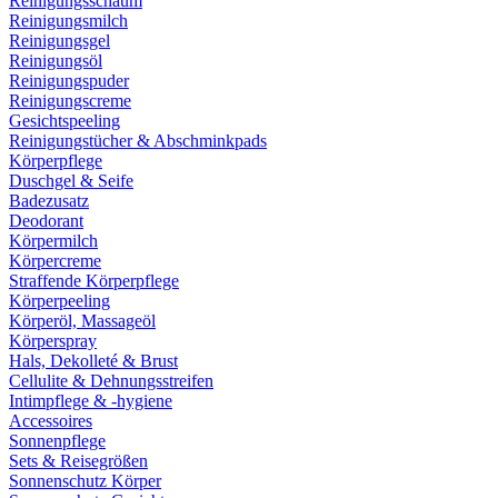
Reinigungsschaum
Reinigungsmilch
Reinigungsgel
Reinigungsöl
Reinigungspuder
Reinigungscreme
Gesichtspeeling
Reinigungstücher & Abschminkpads
Körperpflege
Duschgel & Seife
Badezusatz
Deodorant
Körpermilch
Körpercreme
Straffende Körperpflege
Körperpeeling
Körperöl, Massageöl
Körperspray
Hals, Dekolleté & Brust
Cellulite & Dehnungsstreifen
Intimpflege & -hygiene
Accessoires
Sonnenpflege
Sets & Reisegrößen
Sonnenschutz Körper