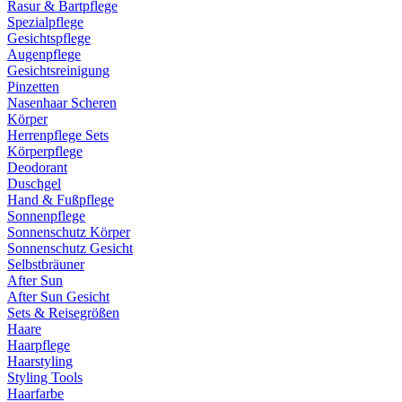
Rasur & Bartpflege
Spezialpflege
Gesichtspflege
Augenpflege
Gesichtsreinigung
Pinzetten
Nasenhaar Scheren
Körper
Herrenpflege Sets
Körperpflege
Deodorant
Duschgel
Hand & Fußpflege
Sonnenpflege
Sonnenschutz Körper
Sonnenschutz Gesicht
Selbstbräuner
After Sun
After Sun Gesicht
Sets & Reisegrößen
Haare
Haarpflege
Haarstyling
Styling Tools
Haarfarbe