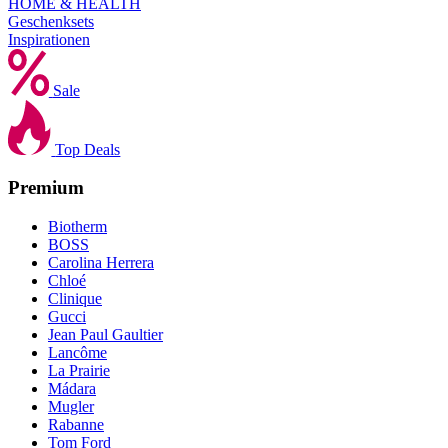
HOME & HEALTH
Geschenksets
Inspirationen
Sale
Top Deals
Premium
Biotherm
BOSS
Carolina Herrera
Chloé
Clinique
Gucci
Jean Paul Gaultier
Lancôme
La Prairie
Mádara
Mugler
Rabanne
Tom Ford