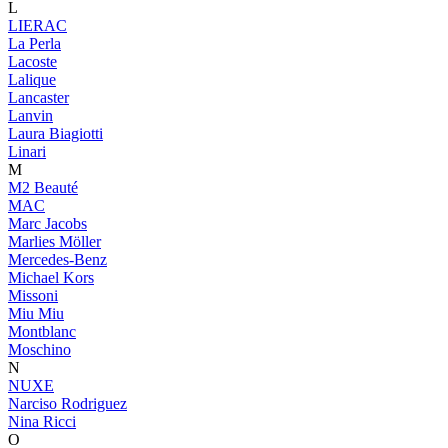
L
LIERAC
La Perla
Lacoste
Lalique
Lancaster
Lanvin
Laura Biagiotti
Linari
M
M2 Beauté
MAC
Marc Jacobs
Marlies Möller
Mercedes-Benz
Michael Kors
Missoni
Miu Miu
Montblanc
Moschino
N
NUXE
Narciso Rodriguez
Nina Ricci
O