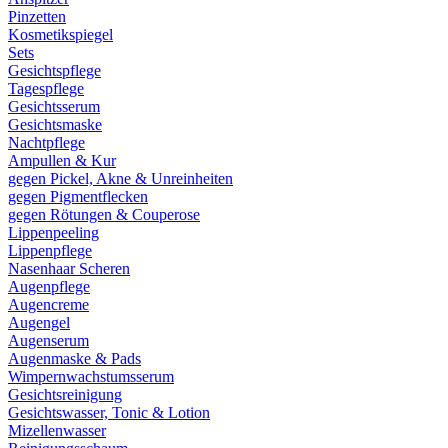
Pinzetten
Kosmetikspiegel
Sets
Gesichtspflege
Tagespflege
Gesichtsserum
Gesichtsmaske
Nachtpflege
Ampullen & Kur
gegen Pickel, Akne & Unreinheiten
gegen Pigmentflecken
gegen Rötungen & Couperose
Lippenpeeling
Lippenpflege
Nasenhaar Scheren
Augenpflege
Augencreme
Augengel
Augenserum
Augenmaske & Pads
Wimpernwachstumsserum
Gesichtsreinigung
Gesichtswasser, Tonic & Lotion
Mizellenwasser