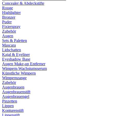
Concealer & Abdeckstifte
Rouge
Highlighter
Bronzer
Puder
Fixierspray
Zubehör
Augen
Sets & Paletten
Mascara
Lidschatten
Kajal & Eyeliner
Eyeshadow Base
Augen Make-up Entferner
Wimpern-Wachstumsserum
Künstliche Wimpern
Wimpernzange
Zubehör
Augenbrauen
Augenbrauenstift
Augenbrauengel
Pinzetten
Lippen
Konturenstift
Lippenstift