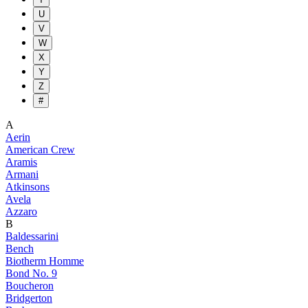
U
V
W
X
Y
Z
#
A
Aerin
American Crew
Aramis
Armani
Atkinsons
Avela
Azzaro
B
Baldessarini
Bench
Biotherm Homme
Bond No. 9
Boucheron
Bridgerton