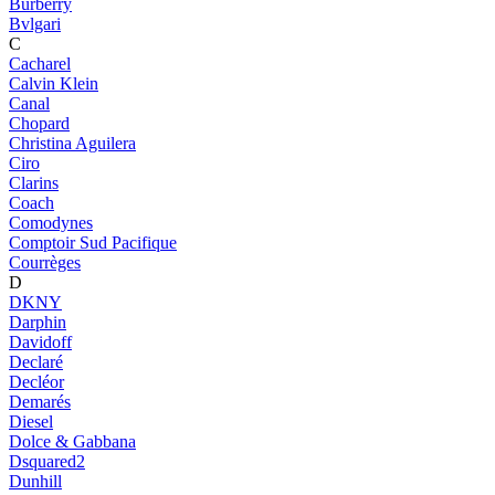
Burberry
Bvlgari
C
Cacharel
Calvin Klein
Canal
Chopard
Christina Aguilera
Ciro
Clarins
Coach
Comodynes
Comptoir Sud Pacifique
Courrèges
D
DKNY
Darphin
Davidoff
Declaré
Decléor
Demarés
Diesel
Dolce & Gabbana
Dsquared2
Dunhill