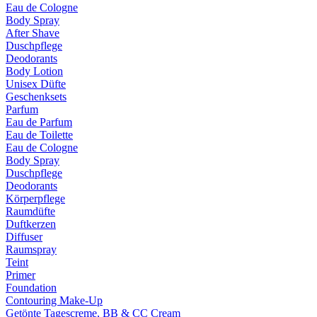
Eau de Cologne
Body Spray
After Shave
Duschpflege
Deodorants
Body Lotion
Unisex Düfte
Geschenksets
Parfum
Eau de Parfum
Eau de Toilette
Eau de Cologne
Body Spray
Duschpflege
Deodorants
Körperpflege
Raumdüfte
Duftkerzen
Diffuser
Raumspray
Teint
Primer
Foundation
Contouring Make-Up
Getönte Tagescreme, BB & CC Cream