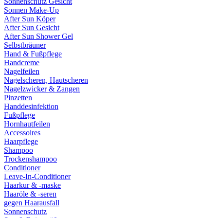
Sonnenschutz Gesicht
Sonnen Make-Up
After Sun Köper
After Sun Gesicht
After Sun Shower Gel
Selbstbräuner
Hand & Fußpflege
Handcreme
Nagelfeilen
Nagelscheren, Hautscheren
Nagelzwicker & Zangen
Pinzetten
Handdesinfektion
Fußpflege
Hornhautfeilen
Accessoires
Haarpflege
Shampoo
Trockenshampoo
Conditioner
Leave-In-Conditioner
Haarkur & -maske
Haaröle & -seren
gegen Haarausfall
Sonnenschutz