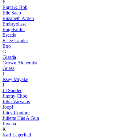
E
Eight & Bob
Elie Saab
Elizabeth Arden
Embryolisse
Engelsrufer
Escada
Estée Lauder
Etro
G
Gisada
Grown Alchemist
Guess
I
Issey Miyake
J
Jil Sander
Jimmy Choo
John Varvatos
Joop!
Juicy Couture
Juliette Has A Gun
Juvena
K
Karl Lagerfeld