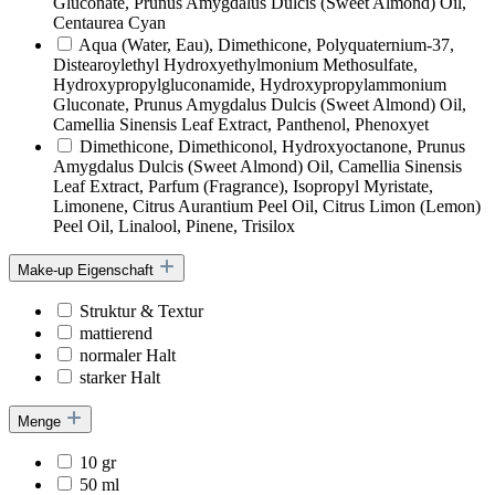
Gluconate, Prunus Amygdalus Dulcis (Sweet Almond) Oil,
Centaurea Cyan
Aqua (Water, Eau), Dimethicone, Polyquaternium-37,
Distearoylethyl Hydroxyethylmonium Methosulfate,
Hydroxypropylgluconamide, Hydroxypropylammonium
Gluconate, Prunus Amygdalus Dulcis (Sweet Almond) Oil,
Camellia Sinensis Leaf Extract, Panthenol, Phenoxyet
Dimethicone, Dimethiconol, Hydroxyoctanone, Prunus
Amygdalus Dulcis (Sweet Almond) Oil, Camellia Sinensis
Leaf Extract, Parfum (Fragrance), Isopropyl Myristate,
Limonene, Citrus Aurantium Peel Oil, Citrus Limon (Lemon)
Peel Oil, Linalool, Pinene, Trisilox
Make-up Eigenschaft
Struktur & Textur
mattierend
normaler Halt
starker Halt
Menge
10 gr
50 ml