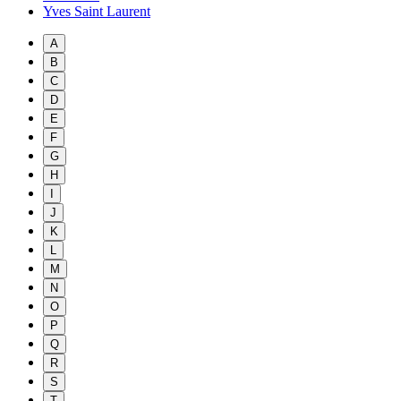
Yves Saint Laurent
A
B
C
D
E
F
G
H
I
J
K
L
M
N
O
P
Q
R
S
T