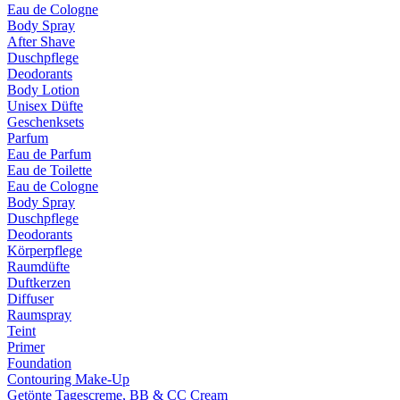
Eau de Cologne
Body Spray
After Shave
Duschpflege
Deodorants
Body Lotion
Unisex Düfte
Geschenksets
Parfum
Eau de Parfum
Eau de Toilette
Eau de Cologne
Body Spray
Duschpflege
Deodorants
Körperpflege
Raumdüfte
Duftkerzen
Diffuser
Raumspray
Teint
Primer
Foundation
Contouring Make-Up
Getönte Tagescreme, BB & CC Cream