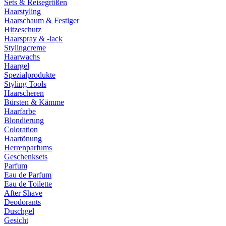
Sets & Reisegrößen
Haarstyling
Haarschaum & Festiger
Hitzeschutz
Haarspray & -lack
Stylingcreme
Haarwachs
Haargel
Spezialprodukte
Styling Tools
Haarscheren
Bürsten & Kämme
Haarfarbe
Blondierung
Coloration
Haartönung
Herrenparfums
Geschenksets
Parfum
Eau de Parfum
Eau de Toilette
After Shave
Deodorants
Duschgel
Gesicht