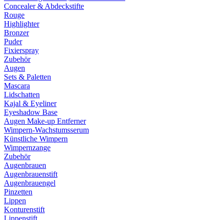
Concealer & Abdeckstifte
Rouge
Highlighter
Bronzer
Puder
Fixierspray
Zubehör
Augen
Sets & Paletten
Mascara
Lidschatten
Kajal & Eyeliner
Eyeshadow Base
Augen Make-up Entferner
Wimpern-Wachstumsserum
Künstliche Wimpern
Wimpernzange
Zubehör
Augenbrauen
Augenbrauenstift
Augenbrauengel
Pinzetten
Lippen
Konturenstift
Lippenstift