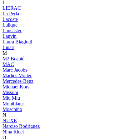
L
LIERAC
La Perla
Lacoste
Lalique
Lancaster
Lanvin
Laura Biagiotti
Linari
M
M2 Beauté
MAC
Marc Jacobs
Marlies Möller
Mercedes-Benz
Michael Kors
Missoni
Miu Miu
Montblanc
Moschino
N
NUXE
Narciso Rodriguez
Nina Ricci
O