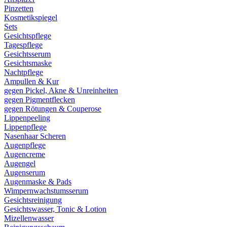
Pinzetten
Kosmetikspiegel
Sets
Gesichtspflege
Tagespflege
Gesichtsserum
Gesichtsmaske
Nachtpflege
Ampullen & Kur
gegen Pickel, Akne & Unreinheiten
gegen Pigmentflecken
gegen Rötungen & Couperose
Lippenpeeling
Lippenpflege
Nasenhaar Scheren
Augenpflege
Augencreme
Augengel
Augenserum
Augenmaske & Pads
Wimpernwachstumsserum
Gesichtsreinigung
Gesichtswasser, Tonic & Lotion
Mizellenwasser