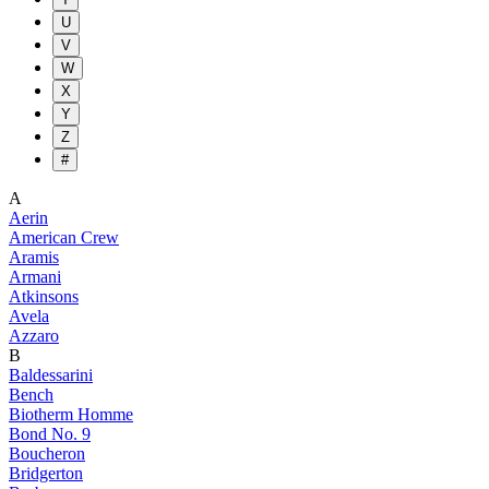
U
V
W
X
Y
Z
#
A
Aerin
American Crew
Aramis
Armani
Atkinsons
Avela
Azzaro
B
Baldessarini
Bench
Biotherm Homme
Bond No. 9
Boucheron
Bridgerton