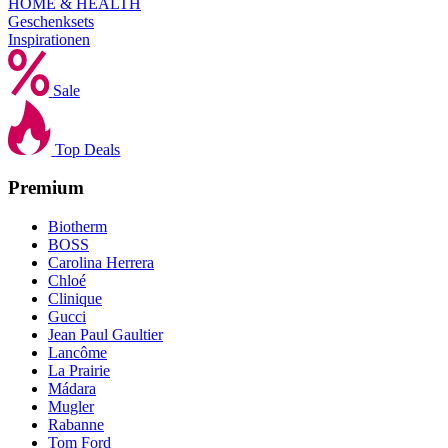
HOME & HEALTH
Geschenksets
Inspirationen
Sale
Top Deals
Premium
Biotherm
BOSS
Carolina Herrera
Chloé
Clinique
Gucci
Jean Paul Gaultier
Lancôme
La Prairie
Mádara
Mugler
Rabanne
Tom Ford