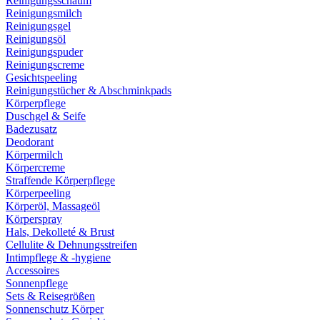
Reinigungsschaum
Reinigungsmilch
Reinigungsgel
Reinigungsöl
Reinigungspuder
Reinigungscreme
Gesichtspeeling
Reinigungstücher & Abschminkpads
Körperpflege
Duschgel & Seife
Badezusatz
Deodorant
Körpermilch
Körpercreme
Straffende Körperpflege
Körperpeeling
Körperöl, Massageöl
Körperspray
Hals, Dekolleté & Brust
Cellulite & Dehnungsstreifen
Intimpflege & -hygiene
Accessoires
Sonnenpflege
Sets & Reisegrößen
Sonnenschutz Körper