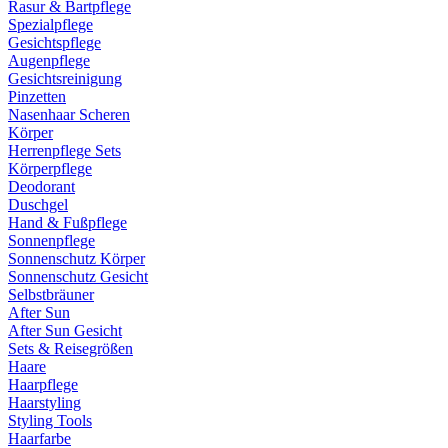
Rasur & Bartpflege
Spezialpflege
Gesichtspflege
Augenpflege
Gesichtsreinigung
Pinzetten
Nasenhaar Scheren
Körper
Herrenpflege Sets
Körperpflege
Deodorant
Duschgel
Hand & Fußpflege
Sonnenpflege
Sonnenschutz Körper
Sonnenschutz Gesicht
Selbstbräuner
After Sun
After Sun Gesicht
Sets & Reisegrößen
Haare
Haarpflege
Haarstyling
Styling Tools
Haarfarbe