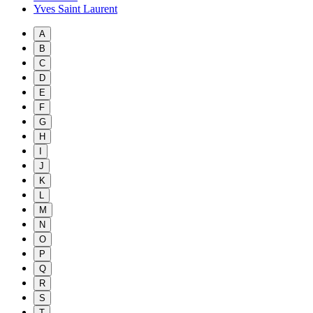
Yves Saint Laurent
A
B
C
D
E
F
G
H
I
J
K
L
M
N
O
P
Q
R
S
T