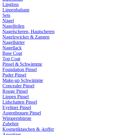
Lipgloss
Lippenbalsam
Sets
Nägel
Nagelfeilen
Nagelscheren, Hautscheren
Nagelzwicker & Zangen
Nagelhärter
Nagellack
Base Coat
Top Coat
Pinsel & Schwämme
Foundation Pinsel
Puder Pinsel
Make-up Schwämme
Concealer Pinsel
Rouge Pinsel
Lippen Pinsel
Lidschatten Pinsel
Eyeliner Pinsel
Augenbrauen Pinsel
Wimpernbürste
Zubehör
Kosmetiktaschen & -koffer
Anspitzer