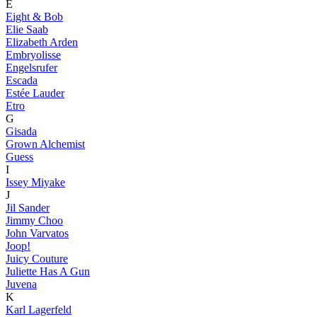
E
Eight & Bob
Elie Saab
Elizabeth Arden
Embryolisse
Engelsrufer
Escada
Estée Lauder
Etro
G
Gisada
Grown Alchemist
Guess
I
Issey Miyake
J
Jil Sander
Jimmy Choo
John Varvatos
Joop!
Juicy Couture
Juliette Has A Gun
Juvena
K
Karl Lagerfeld