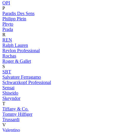
OPI
P
Paradis Des Sens
Philipp Plein
Phyto
Prada
R
REN
Ralph Lauren
Revlon Professional
Rochas
Roger & Gallet
S
SBT
Salvatore Ferragamo
Schwarzkopf Professional
Sensai
Shiseido
Skeyndor
T
Tiffany & Co.
Tommy Hilfiger
Trussardi
V
Valentino