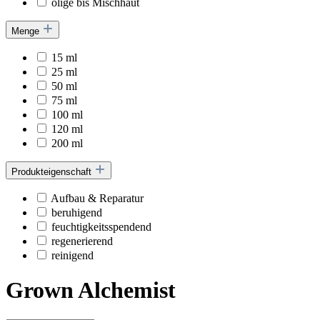
ölige bis Mischhaut
Menge
15 ml
25 ml
50 ml
75 ml
100 ml
120 ml
200 ml
Produkteigenschaft
Aufbau & Reparatur
beruhigend
feuchtigkeitsspendend
regenerierend
reinigend
Grown Alchemist