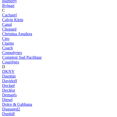
Burberry
Bvlgari
C
Cacharel
Calvin Klein
Canal
Chopard
Christina Aguilera
Ciro
Clarins
Coach
Comodynes
Comptoir Sud Pacifique
Courrèges
D
DKNY
Darphin
Davidoff
Declaré
Decléor
Demarés
Diesel
Dolce & Gabbana
Dsquared2
Dunhill