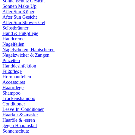
Sonnenschutz Gesicht
Sonnen Make-Up
After Sun Köper
After Sun Gesicht
After Sun Shower Gel
Selbstbräuner
Hand & Fußpflege
Handcreme
Nagelfeilen
Nagelscheren, Hautscheren
Nagelzwicker & Zangen
Pinzetten
Handdesinfektion
Fußpflege
Hornhautfeilen
Accessoires
Haarpflege
Shampoo
Trockenshampoo
Conditioner
Leave-In-Conditioner
Haarkur & -maske
Haaröle & -seren
gegen Haarausfall
Sonnenschutz