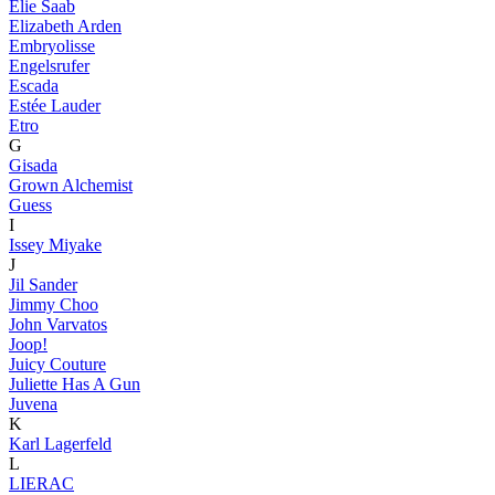
Elie Saab
Elizabeth Arden
Embryolisse
Engelsrufer
Escada
Estée Lauder
Etro
G
Gisada
Grown Alchemist
Guess
I
Issey Miyake
J
Jil Sander
Jimmy Choo
John Varvatos
Joop!
Juicy Couture
Juliette Has A Gun
Juvena
K
Karl Lagerfeld
L
LIERAC