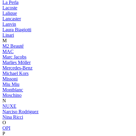
La Perla
Lacoste
Lalique
Lancaster
Lanvin
Laura Biagiotti
Linari
M
M2 Beauté
MAC
Marc Jacobs
Marlies Möller
Mercedes-Benz
Michael Kors
Missoni
Miu Miu
Montblanc
Moschino
N
NUXE
Narciso Rodriguez
Nina Ricci
O
OPI
P