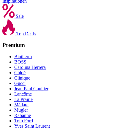
Inspirationen
Sale
Top Deals
Premium
Biotherm
BOSS
Carolina Herrera
Chloé
Clinique
Gucci
Jean Paul Gaultier
Lancôme
La Prairie
Mádara
Mugler
Rabanne
Tom Ford
Yves Saint Laurent