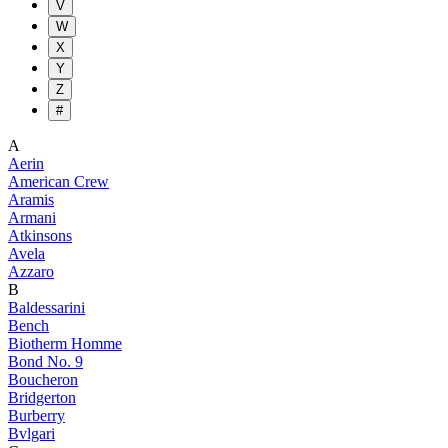
V
W
X
Y
Z
#
A
Aerin
American Crew
Aramis
Armani
Atkinsons
Avela
Azzaro
B
Baldessarini
Bench
Biotherm Homme
Bond No. 9
Boucheron
Bridgerton
Burberry
Bvlgari