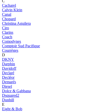
C
Cacharel
Calvin Klein
Canal
Chopard
Christina Aguilera
Ciro
Clarins
Coach
Comodynes
Comptoir Sud Pacifique
Courrèges
D
DKNY
Darphin
Davidoff
Declaré
Decléor
Demarés
Diesel
Dolce & Gabbana
Dsquared2
Dunhill
E
Eight & Bob