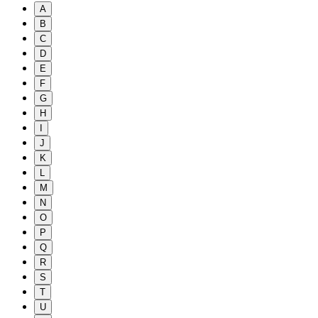
A
B
C
D
E
F
G
H
I
J
K
L
M
N
O
P
Q
R
S
T
U