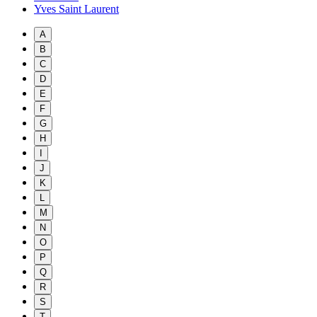
Yves Saint Laurent
A
B
C
D
E
F
G
H
I
J
K
L
M
N
O
P
Q
R
S
T