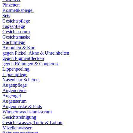
Pinzetten
Kosmetikspiegel
Sets
Gesichtspflege
Tagespflege
Gesichtsserum
Gesichtsmaske
Nachtpflege
Ampullen & Kur
gegen Pickel, Akne & Unreinheiten
gegen Pigmentflecken
gegen Rötungen & Couperose
Lippenpeeling
Lippenpflege
Nasenhaar Scheren
Augenpflege
Augencreme
Augengel
Augenserum
Augenmaske & Pads
Wimpernwachstumsserum
Gesichtsreinigung
Gesichtswasser, Tonic & Lotion
Mizellenwasser