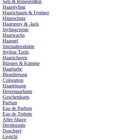
Sets & Reisegrößen
Haarstyling
Haarschaum & Festiger
Hitzeschutz
Haarspray & -lack
Stylingcreme
Haarwachs
Haargel
Spezialprodukte
Styling Tools
Haarscheren
Bürsten & Kämme
Haarfarbe
Blondierung
Coloration
Haartönung
Herrenparfums
Geschenksets
Parfum
Eau de Parfum
Eau de Toilette
After Shave
Deodorants
Duschgel
Gesicht