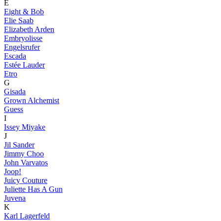
E
Eight & Bob
Elie Saab
Elizabeth Arden
Embryolisse
Engelsrufer
Escada
Estée Lauder
Etro
G
Gisada
Grown Alchemist
Guess
I
Issey Miyake
J
Jil Sander
Jimmy Choo
John Varvatos
Joop!
Juicy Couture
Juliette Has A Gun
Juvena
K
Karl Lagerfeld