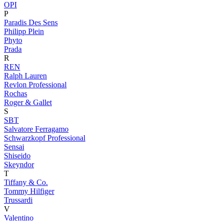
OPI
P
Paradis Des Sens
Philipp Plein
Phyto
Prada
R
REN
Ralph Lauren
Revlon Professional
Rochas
Roger & Gallet
S
SBT
Salvatore Ferragamo
Schwarzkopf Professional
Sensai
Shiseido
Skeyndor
T
Tiffany & Co.
Tommy Hilfiger
Trussardi
V
Valentino