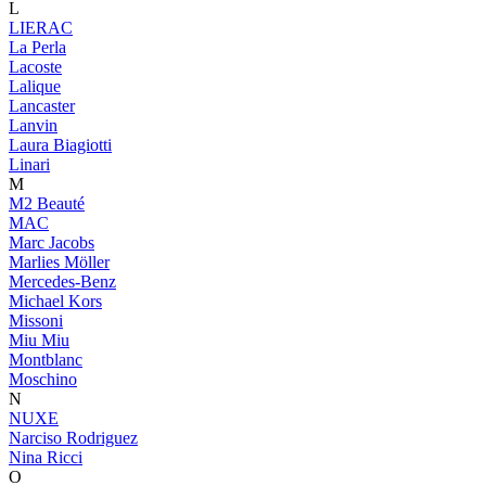
L
LIERAC
La Perla
Lacoste
Lalique
Lancaster
Lanvin
Laura Biagiotti
Linari
M
M2 Beauté
MAC
Marc Jacobs
Marlies Möller
Mercedes-Benz
Michael Kors
Missoni
Miu Miu
Montblanc
Moschino
N
NUXE
Narciso Rodriguez
Nina Ricci
O