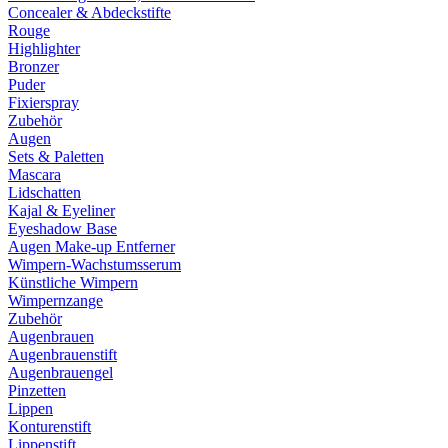
Concealer & Abdeckstifte
Rouge
Highlighter
Bronzer
Puder
Fixierspray
Zubehör
Augen
Sets & Paletten
Mascara
Lidschatten
Kajal & Eyeliner
Eyeshadow Base
Augen Make-up Entferner
Wimpern-Wachstumsserum
Künstliche Wimpern
Wimpernzange
Zubehör
Augenbrauen
Augenbrauenstift
Augenbrauengel
Pinzetten
Lippen
Konturenstift
Lippenstift