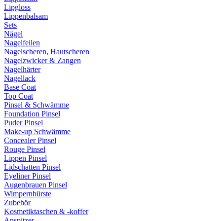
Lipgloss
Lippenbalsam
Sets
Nägel
Nagelfeilen
Nagelscheren, Hautscheren
Nagelzwicker & Zangen
Nagelhärter
Nagellack
Base Coat
Top Coat
Pinsel & Schwämme
Foundation Pinsel
Puder Pinsel
Make-up Schwämme
Concealer Pinsel
Rouge Pinsel
Lippen Pinsel
Lidschatten Pinsel
Eyeliner Pinsel
Augenbrauen Pinsel
Wimpernbürste
Zubehör
Kosmetiktaschen & -koffer
Anspitzer