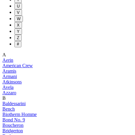
U
V
W
X
Y
Z
#
A
Aerin
American Crew
Aramis
Armani
Atkinsons
Avela
Azzaro
B
Baldessarini
Bench
Biotherm Homme
Bond No. 9
Boucheron
Bridgerton