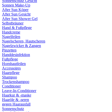
Sonnenschutz Gesicht
Sonnen Make-Up
After Sun Köper
After Sun Gesicht
After Sun Shower Gel
Selbstbräuner
Hand & Fußpflege
Handcreme
Nagelfeilen
Nagelscheren, Hautscheren
Nagelzwicker & Zangen
Pinzetten
Handdesinfektion
Fußpflege
Hornhautfeilen
Accessoires
Haarpflege
Shampoo
Trockenshampoo
Conditioner
Leave-In-Conditioner
Haarkur & -maske
Haaröle & -seren
gegen Haarausfall
Sonnenschutz