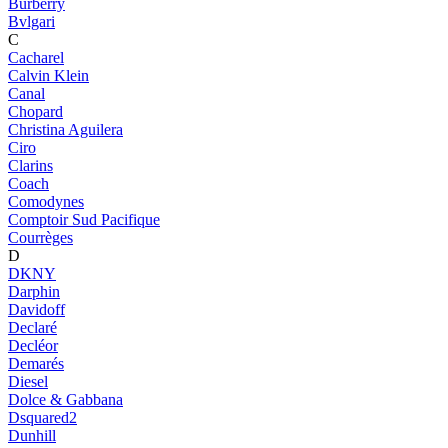
Burberry
Bvlgari
C
Cacharel
Calvin Klein
Canal
Chopard
Christina Aguilera
Ciro
Clarins
Coach
Comodynes
Comptoir Sud Pacifique
Courrèges
D
DKNY
Darphin
Davidoff
Declaré
Decléor
Demarés
Diesel
Dolce & Gabbana
Dsquared2
Dunhill