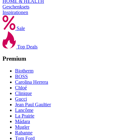
HOME & HEALTH
Geschenksets
Inspirationen
Sale
Top Deals
Premium
Biotherm
BOSS
Carolina Herrera
Chloé
Clinique
Gucci
Jean Paul Gaultier
Lancôme
La Prairie
Mádara
Mugler
Rabanne
Tom Ford