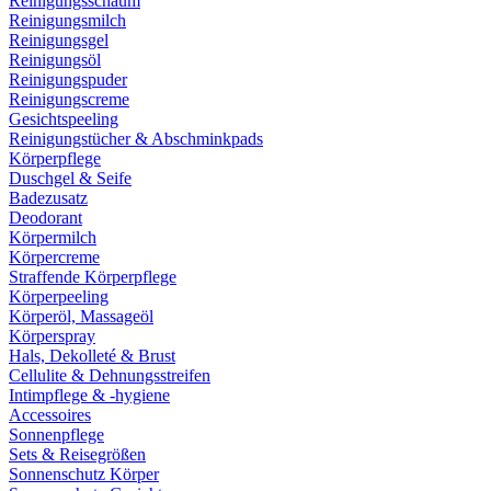
Reinigungsschaum
Reinigungsmilch
Reinigungsgel
Reinigungsöl
Reinigungspuder
Reinigungscreme
Gesichtspeeling
Reinigungstücher & Abschminkpads
Körperpflege
Duschgel & Seife
Badezusatz
Deodorant
Körpermilch
Körpercreme
Straffende Körperpflege
Körperpeeling
Körperöl, Massageöl
Körperspray
Hals, Dekolleté & Brust
Cellulite & Dehnungsstreifen
Intimpflege & -hygiene
Accessoires
Sonnenpflege
Sets & Reisegrößen
Sonnenschutz Körper