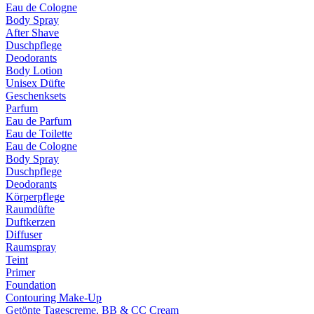
Eau de Cologne
Body Spray
After Shave
Duschpflege
Deodorants
Body Lotion
Unisex Düfte
Geschenksets
Parfum
Eau de Parfum
Eau de Toilette
Eau de Cologne
Body Spray
Duschpflege
Deodorants
Körperpflege
Raumdüfte
Duftkerzen
Diffuser
Raumspray
Teint
Primer
Foundation
Contouring Make-Up
Getönte Tagescreme, BB & CC Cream