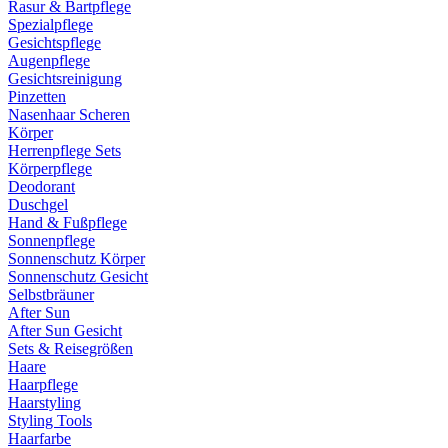
Rasur & Bartpflege
Spezialpflege
Gesichtspflege
Augenpflege
Gesichtsreinigung
Pinzetten
Nasenhaar Scheren
Körper
Herrenpflege Sets
Körperpflege
Deodorant
Duschgel
Hand & Fußpflege
Sonnenpflege
Sonnenschutz Körper
Sonnenschutz Gesicht
Selbstbräuner
After Sun
After Sun Gesicht
Sets & Reisegrößen
Haare
Haarpflege
Haarstyling
Styling Tools
Haarfarbe