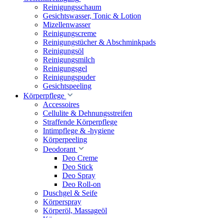
Reinigungsschaum
Gesichtswasser, Tonic & Lotion
Mizellenwasser
Reinigungscreme
Reinigungstücher & Abschminkpads
Reinigungsöl
Reinigungsmilch
Reinigungsgel
Reinigungspuder
Gesichtspeeling
Körperpflege
Accessoires
Cellulite & Dehnungsstreifen
Straffende Körperpflege
Intimpflege & -hygiene
Körperpeeling
Deodorant
Deo Creme
Deo Stick
Deo Spray
Deo Roll-on
Duschgel & Seife
Körperspray
Körperöl, Massageöl