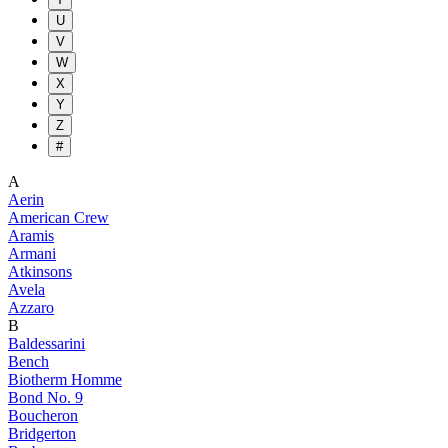
U
V
W
X
Y
Z
#
A
Aerin
American Crew
Aramis
Armani
Atkinsons
Avela
Azzaro
B
Baldessarini
Bench
Biotherm Homme
Bond No. 9
Boucheron
Bridgerton