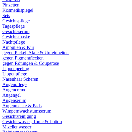
Pinzetten
Kosmetikspiegel
Sets
Gesichtspflege
Tagespflege
Gesichtsserum
Gesichtsmaske
Nachtpflege
Ampullen & Kur
gegen Pickel, Akne & Unreinheiten
gegen Pigmentflecken
gegen Rötungen & Couperose
Lippenpeeling
Lippenpflege
Nasenhaar Scheren
Augenpflege
Augencreme
Augengel
Augenserum
Augenmaske & Pads
Wimpernwachstumsserum
Gesichtsreinigung
Gesichtswasser, Tonic & Lotion
Mizellenwasser