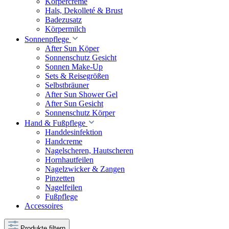
Körpercreme
Hals, Dekolleté & Brust
Badezusatz
Körpermilch
Sonnenpflege
After Sun Köper
Sonnenschutz Gesicht
Sonnen Make-Up
Sets & Reisegrößen
Selbstbräuner
After Sun Shower Gel
After Sun Gesicht
Sonnenschutz Körper
Hand & Fußpflege
Handdesinfektion
Handcreme
Nagelscheren, Hautscheren
Hornhautfeilen
Nagelzwicker & Zangen
Pinzetten
Nagelfeilen
Fußpflege
Accessoires
Produkte filtern