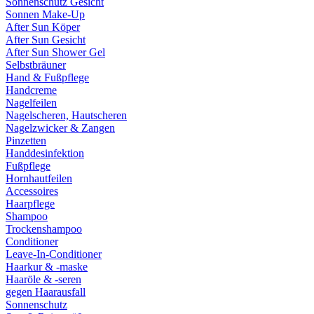
Sonnenschutz Gesicht
Sonnen Make-Up
After Sun Köper
After Sun Gesicht
After Sun Shower Gel
Selbstbräuner
Hand & Fußpflege
Handcreme
Nagelfeilen
Nagelscheren, Hautscheren
Nagelzwicker & Zangen
Pinzetten
Handdesinfektion
Fußpflege
Hornhautfeilen
Accessoires
Haarpflege
Shampoo
Trockenshampoo
Conditioner
Leave-In-Conditioner
Haarkur & -maske
Haaröle & -seren
gegen Haarausfall
Sonnenschutz