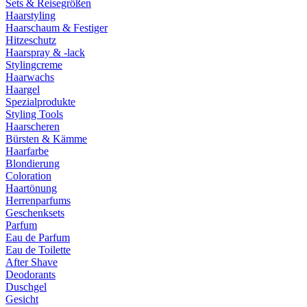
Sets & Reisegrößen
Haarstyling
Haarschaum & Festiger
Hitzeschutz
Haarspray & -lack
Stylingcreme
Haarwachs
Haargel
Spezialprodukte
Styling Tools
Haarscheren
Bürsten & Kämme
Haarfarbe
Blondierung
Coloration
Haartönung
Herrenparfums
Geschenksets
Parfum
Eau de Parfum
Eau de Toilette
After Shave
Deodorants
Duschgel
Gesicht