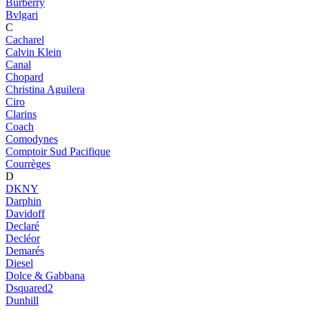
Burberry
Bvlgari
C
Cacharel
Calvin Klein
Canal
Chopard
Christina Aguilera
Ciro
Clarins
Coach
Comodynes
Comptoir Sud Pacifique
Courrèges
D
DKNY
Darphin
Davidoff
Declaré
Decléor
Demarés
Diesel
Dolce & Gabbana
Dsquared2
Dunhill