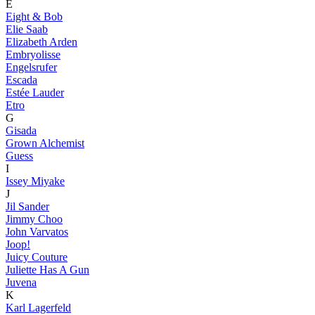
E
Eight & Bob
Elie Saab
Elizabeth Arden
Embryolisse
Engelsrufer
Escada
Estée Lauder
Etro
G
Gisada
Grown Alchemist
Guess
I
Issey Miyake
J
Jil Sander
Jimmy Choo
John Varvatos
Joop!
Juicy Couture
Juliette Has A Gun
Juvena
K
Karl Lagerfeld