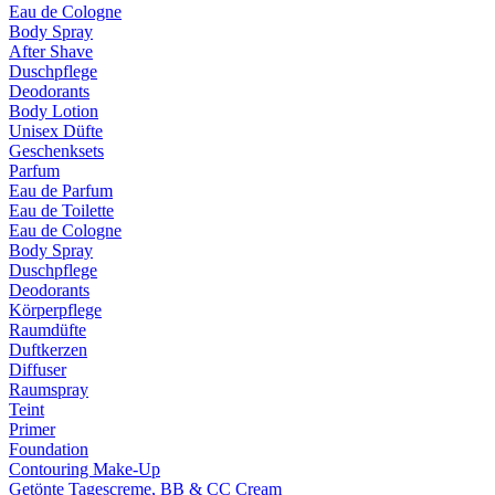
Eau de Cologne
Body Spray
After Shave
Duschpflege
Deodorants
Body Lotion
Unisex Düfte
Geschenksets
Parfum
Eau de Parfum
Eau de Toilette
Eau de Cologne
Body Spray
Duschpflege
Deodorants
Körperpflege
Raumdüfte
Duftkerzen
Diffuser
Raumspray
Teint
Primer
Foundation
Contouring Make-Up
Getönte Tagescreme, BB & CC Cream