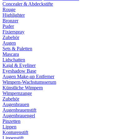
Concealer & Abdeckstifte
Rouge
Highlighter
Bronzer
Puder
Fixierspray
Zubehör
Augen
Sets & Paletten
Mascara
Lidschatten
Kajal & Eyeliner
Eyeshadow Base
Augen Make-up Entferner
Wimpern-Wachstumsserum
Künstliche Wimpern
Wimpernzange
Zubehör
Augenbrauen
Augenbrauenstift
Augenbrauengel
Pinzetten
Lippen
Konturenstift
Lippenstift