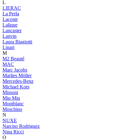
L
LIERAC
La Perla
Lacoste
Lalique
Lancaster
Lanvin
Laura Biagiotti
Linari
M
M2 Beauté
MAC
Marc Jacobs
Marlies Möller
Mercedes-Benz
Michael Kors
Missoni
Miu Miu
Montblanc
Moschino
N
NUXE
Narciso Rodriguez
Nina Ricci
O