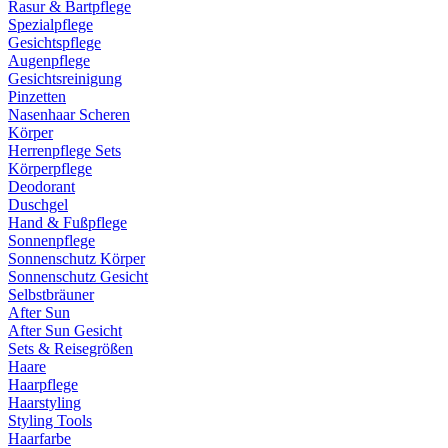
Rasur & Bartpflege
Spezialpflege
Gesichtspflege
Augenpflege
Gesichtsreinigung
Pinzetten
Nasenhaar Scheren
Körper
Herrenpflege Sets
Körperpflege
Deodorant
Duschgel
Hand & Fußpflege
Sonnenpflege
Sonnenschutz Körper
Sonnenschutz Gesicht
Selbstbräuner
After Sun
After Sun Gesicht
Sets & Reisegrößen
Haare
Haarpflege
Haarstyling
Styling Tools
Haarfarbe