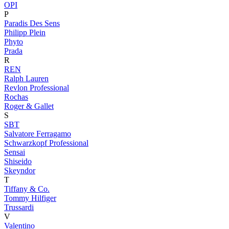
OPI
P
Paradis Des Sens
Philipp Plein
Phyto
Prada
R
REN
Ralph Lauren
Revlon Professional
Rochas
Roger & Gallet
S
SBT
Salvatore Ferragamo
Schwarzkopf Professional
Sensai
Shiseido
Skeyndor
T
Tiffany & Co.
Tommy Hilfiger
Trussardi
V
Valentino