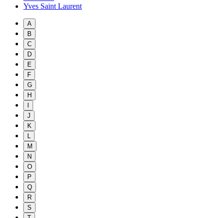
Yves Saint Laurent
A
B
C
D
E
F
G
H
I
J
K
L
M
N
O
P
Q
R
S
T