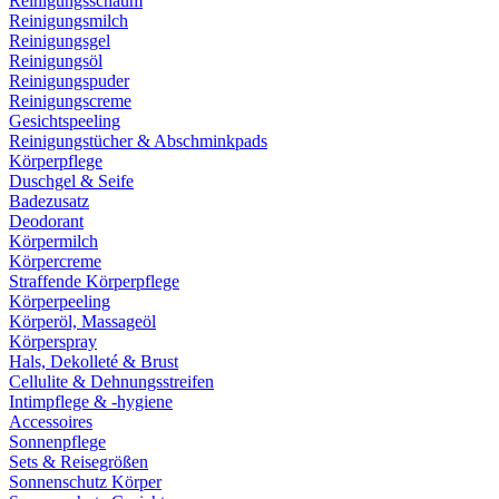
Reinigungsschaum
Reinigungsmilch
Reinigungsgel
Reinigungsöl
Reinigungspuder
Reinigungscreme
Gesichtspeeling
Reinigungstücher & Abschminkpads
Körperpflege
Duschgel & Seife
Badezusatz
Deodorant
Körpermilch
Körpercreme
Straffende Körperpflege
Körperpeeling
Körperöl, Massageöl
Körperspray
Hals, Dekolleté & Brust
Cellulite & Dehnungsstreifen
Intimpflege & -hygiene
Accessoires
Sonnenpflege
Sets & Reisegrößen
Sonnenschutz Körper