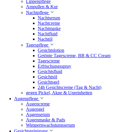
Lippenpflege
Ampullen & Kur
Nachtpflege
Nachtserum
Nachtcreme
Nachtmaske
Nachtfluid
Nachtöl
Tagespflege
Gesichtslotion
Getönte Tagescreme, BB & CC Cream
Tagescreme
Erfrischungsspray
Gesichtsfluid
Gesichtsöl
Gesichtsgel
24h Gesichtscreme (Tag & Nacht)
gegen Pickel, Akne & Unreinheiten
Augenpflege
Augencreme
Augengel
Augenserum
Augenmaske & Pads
Wimpernwachstumsserum
Gesichtsreinigung