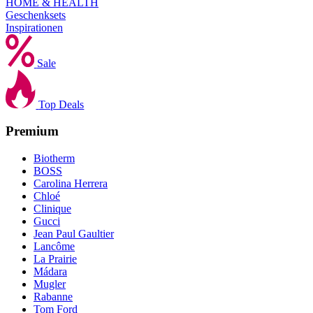
HOME & HEALTH
Geschenksets
Inspirationen
Sale
Top Deals
Premium
Biotherm
BOSS
Carolina Herrera
Chloé
Clinique
Gucci
Jean Paul Gaultier
Lancôme
La Prairie
Mádara
Mugler
Rabanne
Tom Ford