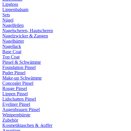
Lipgloss
Lippenbalsam
Sets
Nägel
Nagelfeilen
Nagelscheren, Hautscheren
Nagelzwicker & Zangen
Nagelhärter
Nagellack
Base Coat
Top Coat
Pinsel & Schwämme
Foundation Pinsel
Puder Pinsel
Make-up Schwämme
Concealer Pinsel
Rouge Pinsel
Lippen Pinsel
Lidschatten Pinsel
Eyeliner Pinsel
Augenbrauen Pinsel
Wimpernbürste
Zubehör
Kosmetiktaschen & -koffer
Anspitzer