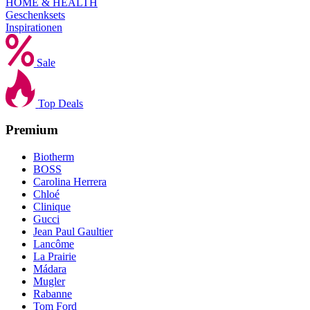
HOME & HEALTH
Geschenksets
Inspirationen
Sale
Top Deals
Premium
Biotherm
BOSS
Carolina Herrera
Chloé
Clinique
Gucci
Jean Paul Gaultier
Lancôme
La Prairie
Mádara
Mugler
Rabanne
Tom Ford