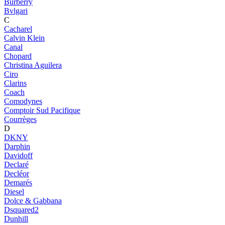
Burberry
Bvlgari
C
Cacharel
Calvin Klein
Canal
Chopard
Christina Aguilera
Ciro
Clarins
Coach
Comodynes
Comptoir Sud Pacifique
Courrèges
D
DKNY
Darphin
Davidoff
Declaré
Decléor
Demarés
Diesel
Dolce & Gabbana
Dsquared2
Dunhill