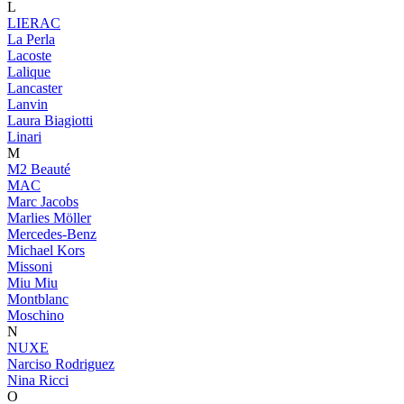
L
LIERAC
La Perla
Lacoste
Lalique
Lancaster
Lanvin
Laura Biagiotti
Linari
M
M2 Beauté
MAC
Marc Jacobs
Marlies Möller
Mercedes-Benz
Michael Kors
Missoni
Miu Miu
Montblanc
Moschino
N
NUXE
Narciso Rodriguez
Nina Ricci
O