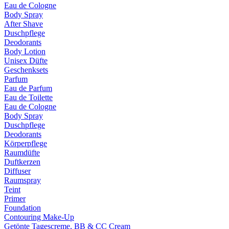
Eau de Cologne
Body Spray
After Shave
Duschpflege
Deodorants
Body Lotion
Unisex Düfte
Geschenksets
Parfum
Eau de Parfum
Eau de Toilette
Eau de Cologne
Body Spray
Duschpflege
Deodorants
Körperpflege
Raumdüfte
Duftkerzen
Diffuser
Raumspray
Teint
Primer
Foundation
Contouring Make-Up
Getönte Tagescreme, BB & CC Cream