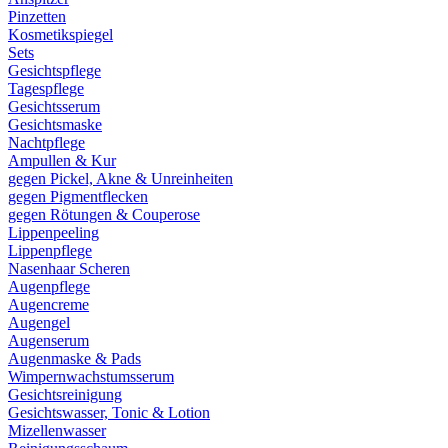
Pinzetten
Kosmetikspiegel
Sets
Gesichtspflege
Tagespflege
Gesichtsserum
Gesichtsmaske
Nachtpflege
Ampullen & Kur
gegen Pickel, Akne & Unreinheiten
gegen Pigmentflecken
gegen Rötungen & Couperose
Lippenpeeling
Lippenpflege
Nasenhaar Scheren
Augenpflege
Augencreme
Augengel
Augenserum
Augenmaske & Pads
Wimpernwachstumsserum
Gesichtsreinigung
Gesichtswasser, Tonic & Lotion
Mizellenwasser