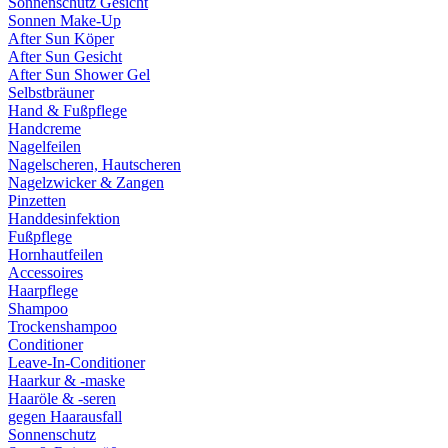
Sonnenschutz Gesicht
Sonnen Make-Up
After Sun Köper
After Sun Gesicht
After Sun Shower Gel
Selbstbräuner
Hand & Fußpflege
Handcreme
Nagelfeilen
Nagelscheren, Hautscheren
Nagelzwicker & Zangen
Pinzetten
Handdesinfektion
Fußpflege
Hornhautfeilen
Accessoires
Haarpflege
Shampoo
Trockenshampoo
Conditioner
Leave-In-Conditioner
Haarkur & -maske
Haaröle & -seren
gegen Haarausfall
Sonnenschutz