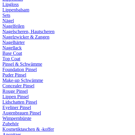
Lipgloss
Lippenbalsam
Sets
Nägel
Nagelfeilen
Nagelscheren, Hautscheren
Nagelzwicker & Zangen
Nagelhärter
Nagellack
Base Coat
Top Coat
Pinsel & Schwämme
Foundation Pinsel
Puder Pinsel
Make-up Schwämme
Concealer Pinsel
Rouge Pinsel
Lippen Pinsel
Lidschatten Pinsel
Eyeliner Pinsel
Augenbrauen Pinsel
Wimpernbürste
Zubehör
Kosmetiktaschen & -koffer
Anspitzer