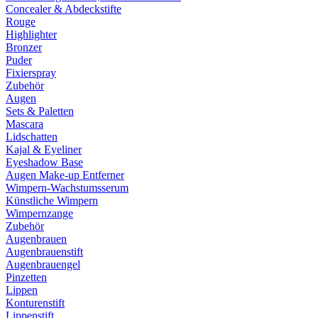
Concealer & Abdeckstifte
Rouge
Highlighter
Bronzer
Puder
Fixierspray
Zubehör
Augen
Sets & Paletten
Mascara
Lidschatten
Kajal & Eyeliner
Eyeshadow Base
Augen Make-up Entferner
Wimpern-Wachstumsserum
Künstliche Wimpern
Wimpernzange
Zubehör
Augenbrauen
Augenbrauenstift
Augenbrauengel
Pinzetten
Lippen
Konturenstift
Lippenstift