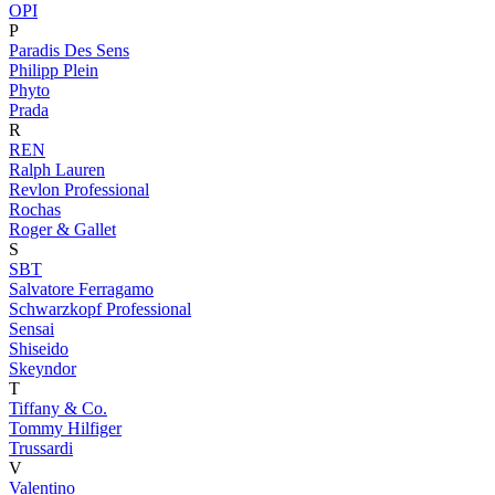
OPI
P
Paradis Des Sens
Philipp Plein
Phyto
Prada
R
REN
Ralph Lauren
Revlon Professional
Rochas
Roger & Gallet
S
SBT
Salvatore Ferragamo
Schwarzkopf Professional
Sensai
Shiseido
Skeyndor
T
Tiffany & Co.
Tommy Hilfiger
Trussardi
V
Valentino