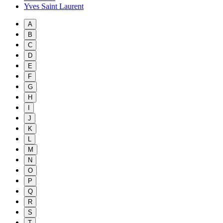
Yves Saint Laurent
A
B
C
D
E
F
G
H
I
J
K
L
M
N
O
P
Q
R
S
T