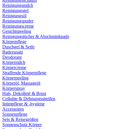
Reinigungsschaum
Reinigungsmilch
Reinigungsgel
Reinigungsöl
Reinigungspuder
Reinigungscreme
Gesichtspeeling
Reinigungstücher & Abschminkpads
Körperpflege
Duschgel & Seife
Badezusatz
Deodorant
Körpermilch
Körpercreme
Straffende Körperpflege
Körperpeeling
Körperöl, Massageöl
Körperspray
Hals, Dekolleté & Brust
Cellulite & Dehnungsstreifen
Intimpflege & -hygiene
Accessoires
Sonnenpflege
Sets & Reisegrößen
Sonnenschutz Körper