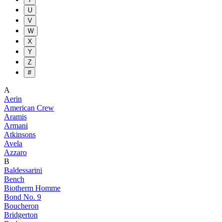
U
V
W
X
Y
Z
#
A
Aerin
American Crew
Aramis
Armani
Atkinsons
Avela
Azzaro
B
Baldessarini
Bench
Biotherm Homme
Bond No. 9
Boucheron
Bridgerton