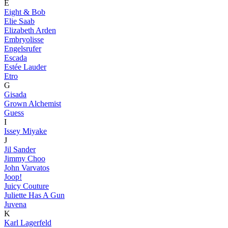
E
Eight & Bob
Elie Saab
Elizabeth Arden
Embryolisse
Engelsrufer
Escada
Estée Lauder
Etro
G
Gisada
Grown Alchemist
Guess
I
Issey Miyake
J
Jil Sander
Jimmy Choo
John Varvatos
Joop!
Juicy Couture
Juliette Has A Gun
Juvena
K
Karl Lagerfeld