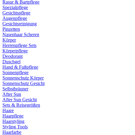
Rasur & Bartpflege
Spezialpflege
Gesichtspflege
Augenpflege
Gesichtsreinigung
Pinzetten
Nasenhaar Scheren
Körper
Herrenpflege Sets
Körperpflege
Deodorant
Duschgel
Hand & Fußpflege
Sonnenpflege
Sonnenschutz Körper
Sonnenschutz Gesicht
Selbstbräuner
After Sun
After Sun Gesicht
Sets & Reisegrößen
Haare
Haarpflege
Haarstyling
Styling Tools
Haarfarbe