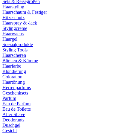
Sets & Reisegrößen
Haarstyling
Haarschaum & Festiger
Hitzeschutz
Haarspray & -lack
Stylingcreme
Haarwachs
Haargel
Spezialprodukte
Styling Tools
Haarscheren
Bürsten & Kämme
Haarfarbe
Blondierung
Coloration
Haartönung
Herrenparfums
Geschenksets
Parfum
Eau de Parfum
Eau de Toilette
After Shave
Deodorants
Duschgel
Gesicht