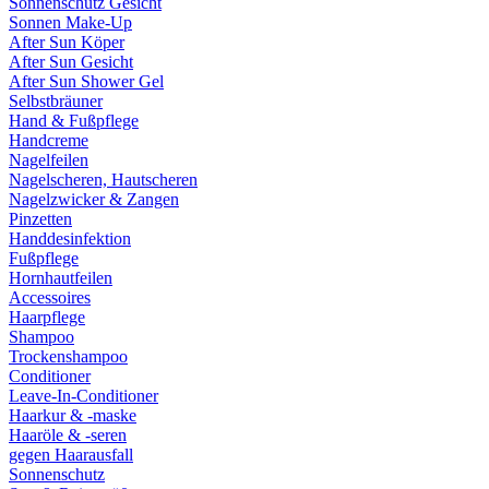
Sonnenschutz Gesicht
Sonnen Make-Up
After Sun Köper
After Sun Gesicht
After Sun Shower Gel
Selbstbräuner
Hand & Fußpflege
Handcreme
Nagelfeilen
Nagelscheren, Hautscheren
Nagelzwicker & Zangen
Pinzetten
Handdesinfektion
Fußpflege
Hornhautfeilen
Accessoires
Haarpflege
Shampoo
Trockenshampoo
Conditioner
Leave-In-Conditioner
Haarkur & -maske
Haaröle & -seren
gegen Haarausfall
Sonnenschutz