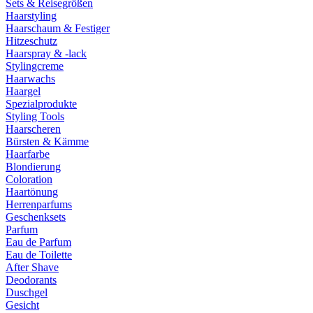
Sets & Reisegrößen
Haarstyling
Haarschaum & Festiger
Hitzeschutz
Haarspray & -lack
Stylingcreme
Haarwachs
Haargel
Spezialprodukte
Styling Tools
Haarscheren
Bürsten & Kämme
Haarfarbe
Blondierung
Coloration
Haartönung
Herrenparfums
Geschenksets
Parfum
Eau de Parfum
Eau de Toilette
After Shave
Deodorants
Duschgel
Gesicht