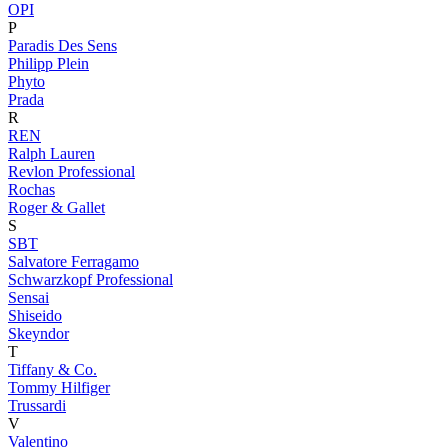
OPI
P
Paradis Des Sens
Philipp Plein
Phyto
Prada
R
REN
Ralph Lauren
Revlon Professional
Rochas
Roger & Gallet
S
SBT
Salvatore Ferragamo
Schwarzkopf Professional
Sensai
Shiseido
Skeyndor
T
Tiffany & Co.
Tommy Hilfiger
Trussardi
V
Valentino