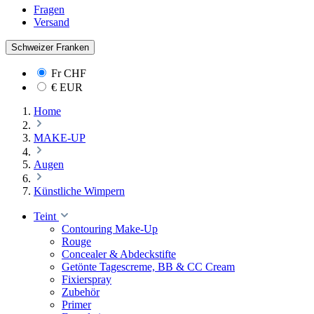
Fragen
Versand
Schweizer Franken
Fr
CHF
€
EUR
Home
MAKE-UP
Augen
Künstliche Wimpern
Teint
Contouring Make-Up
Rouge
Concealer & Abdeckstifte
Getönte Tagescreme, BB & CC Cream
Fixierspray
Zubehör
Primer