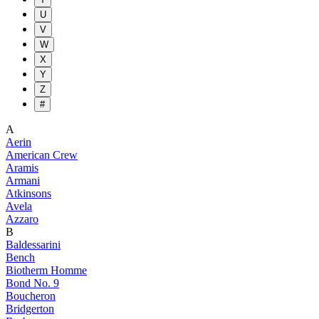
U
V
W
X
Y
Z
#
A
Aerin
American Crew
Aramis
Armani
Atkinsons
Avela
Azzaro
B
Baldessarini
Bench
Biotherm Homme
Bond No. 9
Boucheron
Bridgerton