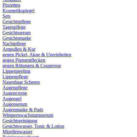
Pinzetten
Kosmetikspiegel
Sets
Gesichtspflege
Tagespflege
Gesichtsserum
Gesichtsmaske
Nachtpflege
Ampullen & Kur
gegen Pickel, Akne & Unreinheiten
gegen Pigmentflecken
gegen Rötungen & Couperose
Lippenpeeling
Lippenpflege
Nasenhaar Scheren
Augenpflege
Augencreme
Augengel
Augenserum
Augenmaske & Pads
Wimpernwachstumsserum
Gesichtsreinigung
Gesichtswasser, Tonic & Lotion
Mizellenwasser