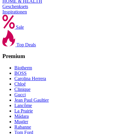
HOME & HEALTH
Geschenksets
Inspirationen
Sale
Top Deals
Premium
Biotherm
BOSS
Carolina Herrera
Chloé
Clinique
Gucci
Jean Paul Gaultier
Lancôme
La Prairie
Mádara
Mugler
Rabanne
Tom Ford