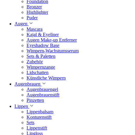
Foundation
Bronzer
Highlighter
Puder
Augen
Mascara
Kajal & Eyeliner
Augen Make-up Entferner
Eyeshadow Base
Wimpern-Wachstumsserum
Sets & Paletten
Zubehör
Wimpernzange
Lidschatten
Künstliche Wimpern
Augenbrauen
Augenbrauengel
Augenbrauenstift
Pinzetten
Lippen
Lippenbalsam
Konturenstift
Sets
Lippenstift
Lipgloss