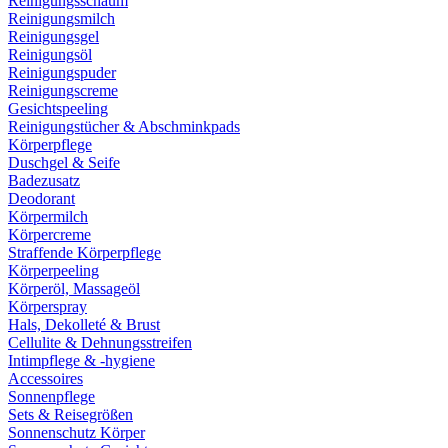
Reinigungsschaum
Reinigungsmilch
Reinigungsgel
Reinigungsöl
Reinigungspuder
Reinigungscreme
Gesichtspeeling
Reinigungstücher & Abschminkpads
Körperpflege
Duschgel & Seife
Badezusatz
Deodorant
Körpermilch
Körpercreme
Straffende Körperpflege
Körperpeeling
Körperöl, Massageöl
Körperspray
Hals, Dekolleté & Brust
Cellulite & Dehnungsstreifen
Intimpflege & -hygiene
Accessoires
Sonnenpflege
Sets & Reisegrößen
Sonnenschutz Körper