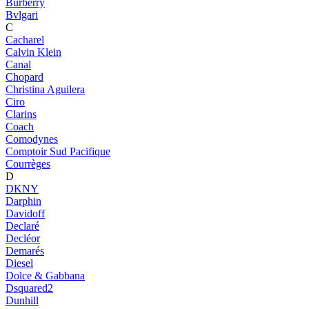
Burberry
Bvlgari
C
Cacharel
Calvin Klein
Canal
Chopard
Christina Aguilera
Ciro
Clarins
Coach
Comodynes
Comptoir Sud Pacifique
Courrèges
D
DKNY
Darphin
Davidoff
Declaré
Decléor
Demarés
Diesel
Dolce & Gabbana
Dsquared2
Dunhill