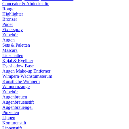
Concealer & Abdeckstifte
Rouge
Highlighter
Bronzer
Puder
Fixierspray
Zubehör
Augen
Sets & Paletten
Mascara
Lidschatten
Kajal & Eyeliner
Eyeshadow Base
Augen Make-up Entferner
Wimpern-Wachstumsserum
Künstliche Wimpern
Wimpernzange
Zubehör
Augenbrauen
Augenbrauenstift
Augenbrauengel
Pinzetten
Lippen
Konturenstift
Lippenstift