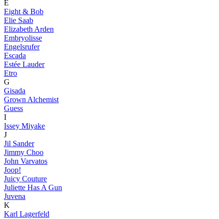
E
Eight & Bob
Elie Saab
Elizabeth Arden
Embryolisse
Engelsrufer
Escada
Estée Lauder
Etro
G
Gisada
Grown Alchemist
Guess
I
Issey Miyake
J
Jil Sander
Jimmy Choo
John Varvatos
Joop!
Juicy Couture
Juliette Has A Gun
Juvena
K
Karl Lagerfeld