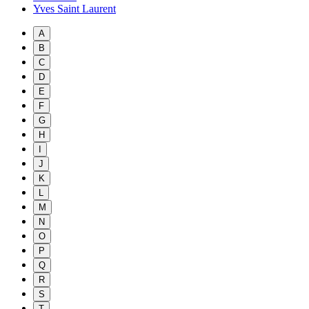
Yves Saint Laurent
A
B
C
D
E
F
G
H
I
J
K
L
M
N
O
P
Q
R
S
T