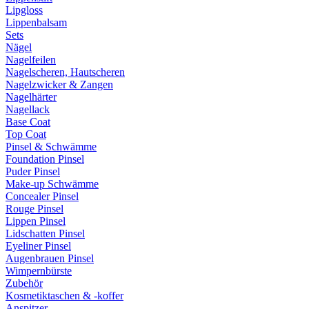
Lipgloss
Lippenbalsam
Sets
Nägel
Nagelfeilen
Nagelscheren, Hautscheren
Nagelzwicker & Zangen
Nagelhärter
Nagellack
Base Coat
Top Coat
Pinsel & Schwämme
Foundation Pinsel
Puder Pinsel
Make-up Schwämme
Concealer Pinsel
Rouge Pinsel
Lippen Pinsel
Lidschatten Pinsel
Eyeliner Pinsel
Augenbrauen Pinsel
Wimpernbürste
Zubehör
Kosmetiktaschen & -koffer
Anspitzer