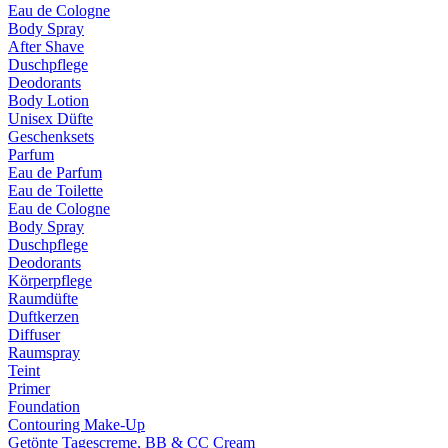
Eau de Cologne
Body Spray
After Shave
Duschpflege
Deodorants
Body Lotion
Unisex Düfte
Geschenksets
Parfum
Eau de Parfum
Eau de Toilette
Eau de Cologne
Body Spray
Duschpflege
Deodorants
Körperpflege
Raumdüfte
Duftkerzen
Diffuser
Raumspray
Teint
Primer
Foundation
Contouring Make-Up
Getönte Tagescreme, BB & CC Cream