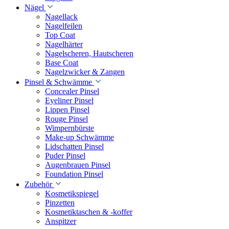
Nägel
Nagellack
Nagelfeilen
Top Coat
Nagelhärter
Nagelscheren, Hautscheren
Base Coat
Nagelzwicker & Zangen
Pinsel & Schwämme
Concealer Pinsel
Eyeliner Pinsel
Lippen Pinsel
Rouge Pinsel
Wimpernbürste
Make-up Schwämme
Lidschatten Pinsel
Puder Pinsel
Augenbrauen Pinsel
Foundation Pinsel
Zubehör
Kosmetikspiegel
Pinzetten
Kosmetiktaschen & -koffer
Anspitzer