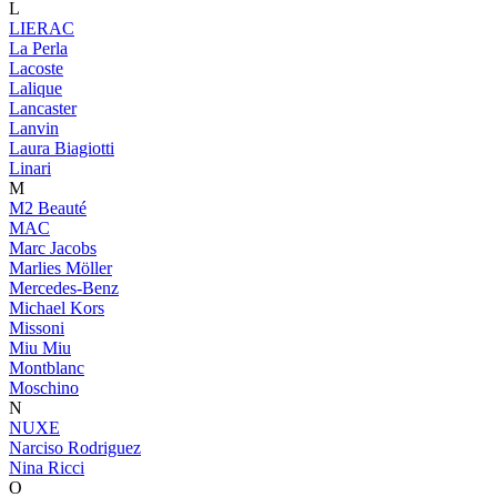
L
LIERAC
La Perla
Lacoste
Lalique
Lancaster
Lanvin
Laura Biagiotti
Linari
M
M2 Beauté
MAC
Marc Jacobs
Marlies Möller
Mercedes-Benz
Michael Kors
Missoni
Miu Miu
Montblanc
Moschino
N
NUXE
Narciso Rodriguez
Nina Ricci
O