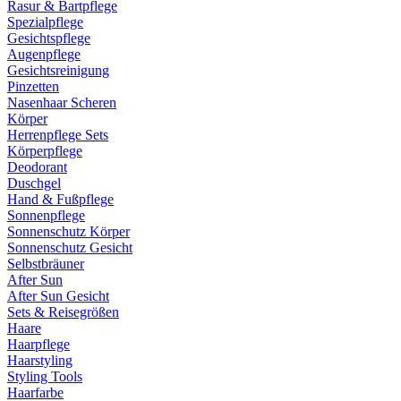
Rasur & Bartpflege
Spezialpflege
Gesichtspflege
Augenpflege
Gesichtsreinigung
Pinzetten
Nasenhaar Scheren
Körper
Herrenpflege Sets
Körperpflege
Deodorant
Duschgel
Hand & Fußpflege
Sonnenpflege
Sonnenschutz Körper
Sonnenschutz Gesicht
Selbstbräuner
After Sun
After Sun Gesicht
Sets & Reisegrößen
Haare
Haarpflege
Haarstyling
Styling Tools
Haarfarbe