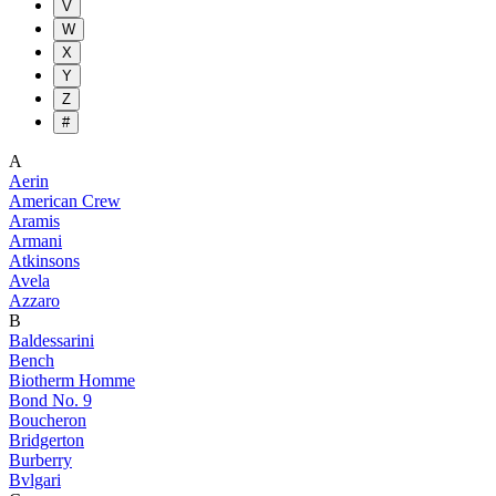
V
W
X
Y
Z
#
A
Aerin
American Crew
Aramis
Armani
Atkinsons
Avela
Azzaro
B
Baldessarini
Bench
Biotherm Homme
Bond No. 9
Boucheron
Bridgerton
Burberry
Bvlgari