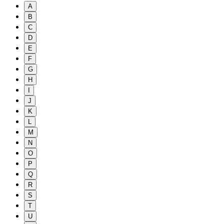
A
B
C
D
E
F
G
H
I
J
K
L
M
N
O
P
Q
R
S
T
U