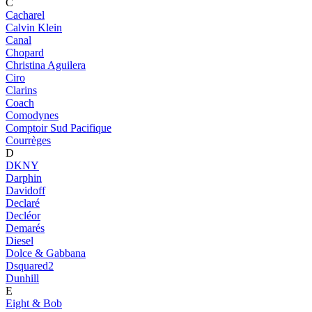
C
Cacharel
Calvin Klein
Canal
Chopard
Christina Aguilera
Ciro
Clarins
Coach
Comodynes
Comptoir Sud Pacifique
Courrèges
D
DKNY
Darphin
Davidoff
Declaré
Decléor
Demarés
Diesel
Dolce & Gabbana
Dsquared2
Dunhill
E
Eight & Bob