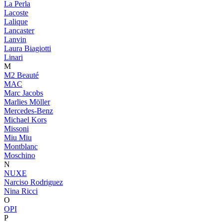
La Perla
Lacoste
Lalique
Lancaster
Lanvin
Laura Biagiotti
Linari
M
M2 Beauté
MAC
Marc Jacobs
Marlies Möller
Mercedes-Benz
Michael Kors
Missoni
Miu Miu
Montblanc
Moschino
N
NUXE
Narciso Rodriguez
Nina Ricci
O
OPI
P