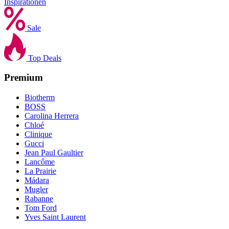
Inspirationen
Sale
Top Deals
Premium
Biotherm
BOSS
Carolina Herrera
Chloé
Clinique
Gucci
Jean Paul Gaultier
Lancôme
La Prairie
Mádara
Mugler
Rabanne
Tom Ford
Yves Saint Laurent