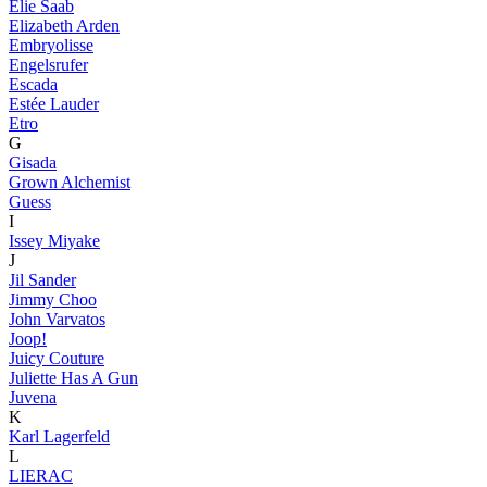
Elie Saab
Elizabeth Arden
Embryolisse
Engelsrufer
Escada
Estée Lauder
Etro
G
Gisada
Grown Alchemist
Guess
I
Issey Miyake
J
Jil Sander
Jimmy Choo
John Varvatos
Joop!
Juicy Couture
Juliette Has A Gun
Juvena
K
Karl Lagerfeld
L
LIERAC