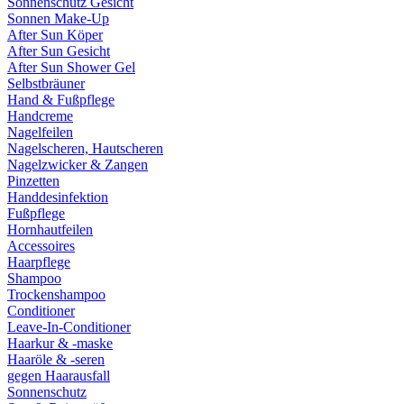
Sonnenschutz Gesicht
Sonnen Make-Up
After Sun Köper
After Sun Gesicht
After Sun Shower Gel
Selbstbräuner
Hand & Fußpflege
Handcreme
Nagelfeilen
Nagelscheren, Hautscheren
Nagelzwicker & Zangen
Pinzetten
Handdesinfektion
Fußpflege
Hornhautfeilen
Accessoires
Haarpflege
Shampoo
Trockenshampoo
Conditioner
Leave-In-Conditioner
Haarkur & -maske
Haaröle & -seren
gegen Haarausfall
Sonnenschutz