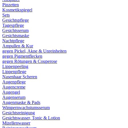
Pinzetten
Kosmetikspiegel
Sets
Gesichtspflege
Tagespflege
Gesichtsserum
Gesichtsmaske
Nachtpflege
Ampullen & Kur
gegen Pickel, Akne & Unreinheiten
gegen Pigmentflecken
gegen Rötungen & Couperose
Lippenpeeling
Lippenpflege
Nasenhaar Scheren
Augenpflege
Augencreme
Augengel
Augenserum
Augenmaske & Pads
Wimpernwachstumsserum
Gesichtsreinigung
Gesichtswasser, Tonic & Lotion
Mizellenwasser