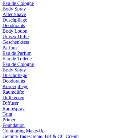
Eau de Cologne
Body Spray
After Shave
Duschpflege
Deodorants
Body Lotion
Unisex Düfte
Geschenksets
Parfum
Eau de Parfum
Eau de Toilette
Eau de Cologne
Body Spray
Duschpflege
Deodorants
Körperpflege
Raumdüfte
Duftkerzen
Diffuser
Raumspray
Teint
Primer
Foundation
Contouring Make-Up
Getönte Tagescreme, BB & CC Cream