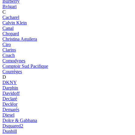
Burberry
Bvlgari
C
Cacharel
Calvin Klein
Canal
Chopard
Christina Aguilera
Ciro
Clarins
Coach
Comodynes
Comptoir Sud Pacifique
Courrèges
D
DKNY
Darphin
Davidoff
Declaré
Decléor
Demarés
Diesel
Dolce & Gabbana
Dsquared2
Dunhill