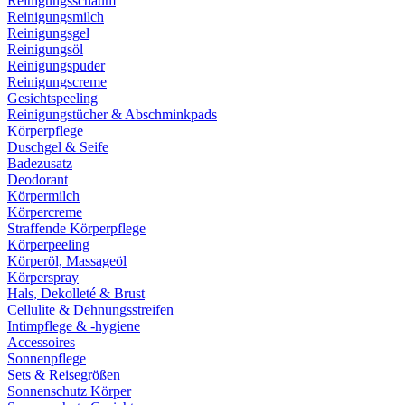
Reinigungsschaum
Reinigungsmilch
Reinigungsgel
Reinigungsöl
Reinigungspuder
Reinigungscreme
Gesichtspeeling
Reinigungstücher & Abschminkpads
Körperpflege
Duschgel & Seife
Badezusatz
Deodorant
Körpermilch
Körpercreme
Straffende Körperpflege
Körperpeeling
Körperöl, Massageöl
Körperspray
Hals, Dekolleté & Brust
Cellulite & Dehnungsstreifen
Intimpflege & -hygiene
Accessoires
Sonnenpflege
Sets & Reisegrößen
Sonnenschutz Körper