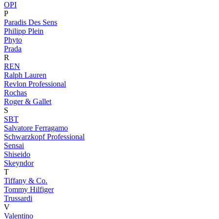
OPI
P
Paradis Des Sens
Philipp Plein
Phyto
Prada
R
REN
Ralph Lauren
Revlon Professional
Rochas
Roger & Gallet
S
SBT
Salvatore Ferragamo
Schwarzkopf Professional
Sensai
Shiseido
Skeyndor
T
Tiffany & Co.
Tommy Hilfiger
Trussardi
V
Valentino