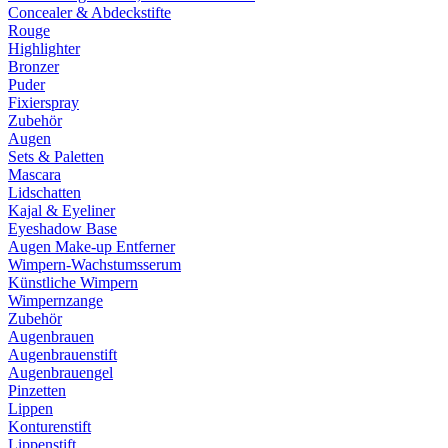
Concealer & Abdeckstifte
Rouge
Highlighter
Bronzer
Puder
Fixierspray
Zubehör
Augen
Sets & Paletten
Mascara
Lidschatten
Kajal & Eyeliner
Eyeshadow Base
Augen Make-up Entferner
Wimpern-Wachstumsserum
Künstliche Wimpern
Wimpernzange
Zubehör
Augenbrauen
Augenbrauenstift
Augenbrauengel
Pinzetten
Lippen
Konturenstift
Lippenstift