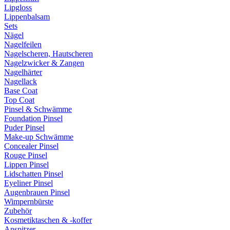
Lipgloss
Lippenbalsam
Sets
Nägel
Nagelfeilen
Nagelscheren, Hautscheren
Nagelzwicker & Zangen
Nagelhärter
Nagellack
Base Coat
Top Coat
Pinsel & Schwämme
Foundation Pinsel
Puder Pinsel
Make-up Schwämme
Concealer Pinsel
Rouge Pinsel
Lippen Pinsel
Lidschatten Pinsel
Eyeliner Pinsel
Augenbrauen Pinsel
Wimpernbürste
Zubehör
Kosmetiktaschen & -koffer
Anspitzer