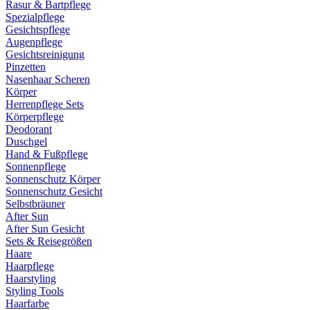
Rasur & Bartpflege
Spezialpflege
Gesichtspflege
Augenpflege
Gesichtsreinigung
Pinzetten
Nasenhaar Scheren
Körper
Herrenpflege Sets
Körperpflege
Deodorant
Duschgel
Hand & Fußpflege
Sonnenpflege
Sonnenschutz Körper
Sonnenschutz Gesicht
Selbstbräuner
After Sun
After Sun Gesicht
Sets & Reisegrößen
Haare
Haarpflege
Haarstyling
Styling Tools
Haarfarbe