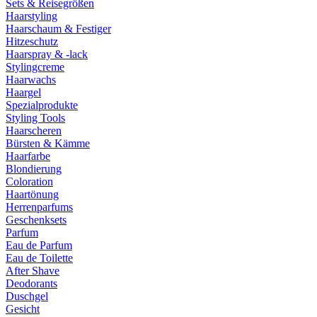
Sets & Reisegrößen
Haarstyling
Haarschaum & Festiger
Hitzeschutz
Haarspray & -lack
Stylingcreme
Haarwachs
Haargel
Spezialprodukte
Styling Tools
Haarscheren
Bürsten & Kämme
Haarfarbe
Blondierung
Coloration
Haartönung
Herrenparfums
Geschenksets
Parfum
Eau de Parfum
Eau de Toilette
After Shave
Deodorants
Duschgel
Gesicht