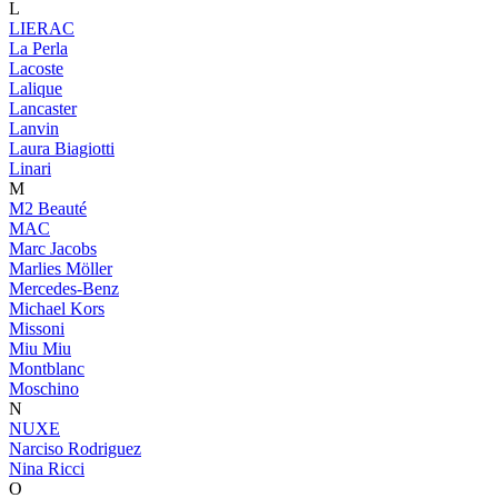
L
LIERAC
La Perla
Lacoste
Lalique
Lancaster
Lanvin
Laura Biagiotti
Linari
M
M2 Beauté
MAC
Marc Jacobs
Marlies Möller
Mercedes-Benz
Michael Kors
Missoni
Miu Miu
Montblanc
Moschino
N
NUXE
Narciso Rodriguez
Nina Ricci
O