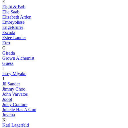
E
Eight & Bob
Elie Saab
Elizabeth Arden
Embryolisse
Engelsrufer
Escada
Estée Lauder
Etro
G
Gisada
Grown Alchemist
Guess
I
Issey Miyake
J
Jil Sander
Jimmy Choo
John Varvatos
Joop!
Juicy Couture
Juliette Has A Gun
Juvena
K
Karl Lagerfeld