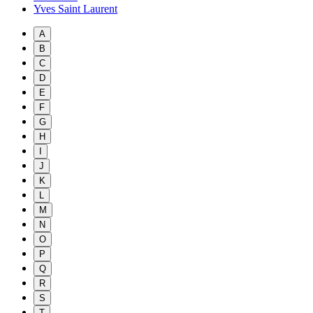
Yves Saint Laurent
A
B
C
D
E
F
G
H
I
J
K
L
M
N
O
P
Q
R
S
T