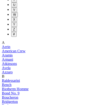
U
V
W
X
Y
Z
#
A
Aerin
American Crew
Aramis
Armani
Atkinsons
Avela
Azzaro
B
Baldessarini
Bench
Biotherm Homme
Bond No. 9
Boucheron
Bridgerton