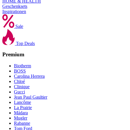
HOME & HEALTH
Geschenksets
Inspirationen
Sale
Top Deals
Premium
Biotherm
BOSS
Carolina Herrera
Chloé
Clinique
Gucci
Jean Paul Gaultier
Lancôme
La Prairie
Mádara
Mugler
Rabanne
Tom Ford