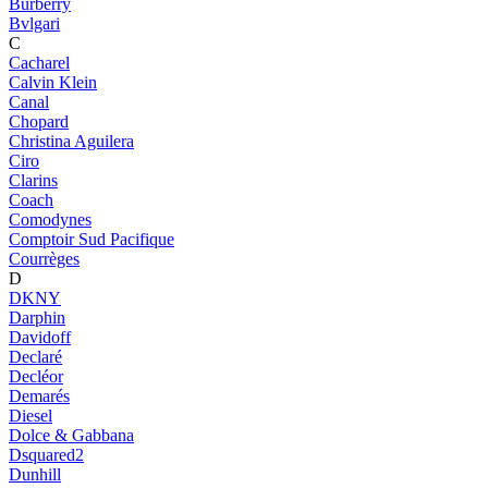
Burberry
Bvlgari
C
Cacharel
Calvin Klein
Canal
Chopard
Christina Aguilera
Ciro
Clarins
Coach
Comodynes
Comptoir Sud Pacifique
Courrèges
D
DKNY
Darphin
Davidoff
Declaré
Decléor
Demarés
Diesel
Dolce & Gabbana
Dsquared2
Dunhill