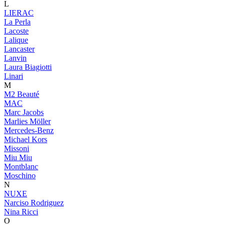
L
LIERAC
La Perla
Lacoste
Lalique
Lancaster
Lanvin
Laura Biagiotti
Linari
M
M2 Beauté
MAC
Marc Jacobs
Marlies Möller
Mercedes-Benz
Michael Kors
Missoni
Miu Miu
Montblanc
Moschino
N
NUXE
Narciso Rodriguez
Nina Ricci
O