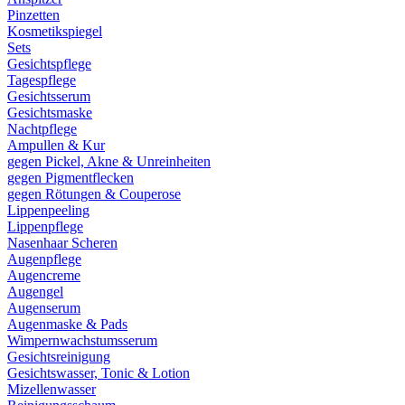
Pinzetten
Kosmetikspiegel
Sets
Gesichtspflege
Tagespflege
Gesichtsserum
Gesichtsmaske
Nachtpflege
Ampullen & Kur
gegen Pickel, Akne & Unreinheiten
gegen Pigmentflecken
gegen Rötungen & Couperose
Lippenpeeling
Lippenpflege
Nasenhaar Scheren
Augenpflege
Augencreme
Augengel
Augenserum
Augenmaske & Pads
Wimpernwachstumsserum
Gesichtsreinigung
Gesichtswasser, Tonic & Lotion
Mizellenwasser