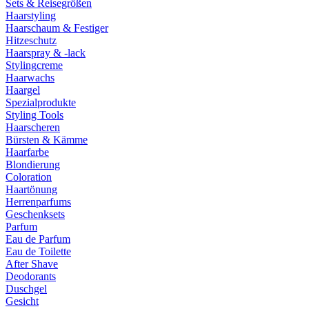
Sets & Reisegrößen
Haarstyling
Haarschaum & Festiger
Hitzeschutz
Haarspray & -lack
Stylingcreme
Haarwachs
Haargel
Spezialprodukte
Styling Tools
Haarscheren
Bürsten & Kämme
Haarfarbe
Blondierung
Coloration
Haartönung
Herrenparfums
Geschenksets
Parfum
Eau de Parfum
Eau de Toilette
After Shave
Deodorants
Duschgel
Gesicht