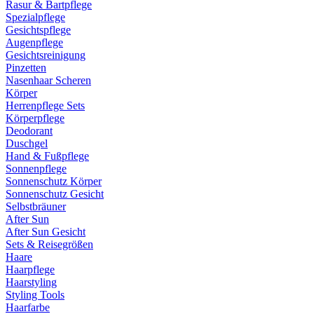
Rasur & Bartpflege
Spezialpflege
Gesichtspflege
Augenpflege
Gesichtsreinigung
Pinzetten
Nasenhaar Scheren
Körper
Herrenpflege Sets
Körperpflege
Deodorant
Duschgel
Hand & Fußpflege
Sonnenpflege
Sonnenschutz Körper
Sonnenschutz Gesicht
Selbstbräuner
After Sun
After Sun Gesicht
Sets & Reisegrößen
Haare
Haarpflege
Haarstyling
Styling Tools
Haarfarbe