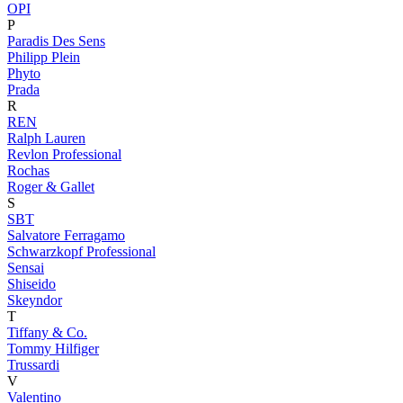
OPI
P
Paradis Des Sens
Philipp Plein
Phyto
Prada
R
REN
Ralph Lauren
Revlon Professional
Rochas
Roger & Gallet
S
SBT
Salvatore Ferragamo
Schwarzkopf Professional
Sensai
Shiseido
Skeyndor
T
Tiffany & Co.
Tommy Hilfiger
Trussardi
V
Valentino