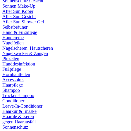
Sonnenschutz Gesicht
Sonnen Make-Up
After Sun Köper
After Sun Gesicht
After Sun Shower Gel
Selbstbräuner
Hand & Fußpflege
Handcreme
Nagelfeilen
Nagelscheren, Hautscheren
Nagelzwicker & Zangen
Pinzetten
Handdesinfektion
Fußpflege
Hornhautfeilen
Accessoires
Haarpflege
Shampoo
Trockenshampoo
Conditioner
Leave-In-Conditioner
Haarkur & -maske
Haaröle & -seren
gegen Haarausfall
Sonnenschutz