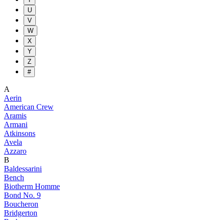
U
V
W
X
Y
Z
#
A
Aerin
American Crew
Aramis
Armani
Atkinsons
Avela
Azzaro
B
Baldessarini
Bench
Biotherm Homme
Bond No. 9
Boucheron
Bridgerton