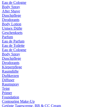
Eau de Cologne
Body Spray
After Shave
Duschpflege
Deodorants
Body Lotion
Unisex Düfte
Geschenksets
Parfum
Eau de Parfum
Eau de Toilette
Eau de Cologne
Body Spray
Duschpflege
Deodorants
Körperpflege
Raumdüfte
Duftkerzen
Diffuser
Raumspray
Teint
Primer
Foundation
Contouring Make-Up
Getönte Tagescreme, BB & CC Cream