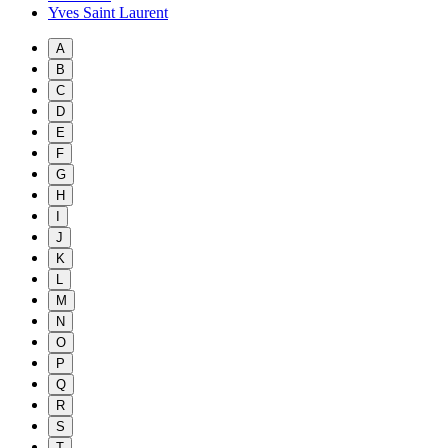
Yves Saint Laurent
A
B
C
D
E
F
G
H
I
J
K
L
M
N
O
P
Q
R
S
T