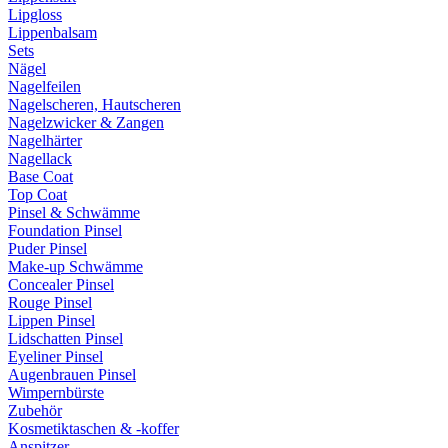
Lipgloss
Lippenbalsam
Sets
Nägel
Nagelfeilen
Nagelscheren, Hautscheren
Nagelzwicker & Zangen
Nagelhärter
Nagellack
Base Coat
Top Coat
Pinsel & Schwämme
Foundation Pinsel
Puder Pinsel
Make-up Schwämme
Concealer Pinsel
Rouge Pinsel
Lippen Pinsel
Lidschatten Pinsel
Eyeliner Pinsel
Augenbrauen Pinsel
Wimpernbürste
Zubehör
Kosmetiktaschen & -koffer
Anspitzer