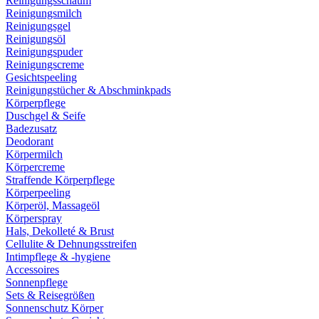
Reinigungsschaum
Reinigungsmilch
Reinigungsgel
Reinigungsöl
Reinigungspuder
Reinigungscreme
Gesichtspeeling
Reinigungstücher & Abschminkpads
Körperpflege
Duschgel & Seife
Badezusatz
Deodorant
Körpermilch
Körpercreme
Straffende Körperpflege
Körperpeeling
Körperöl, Massageöl
Körperspray
Hals, Dekolleté & Brust
Cellulite & Dehnungsstreifen
Intimpflege & -hygiene
Accessoires
Sonnenpflege
Sets & Reisegrößen
Sonnenschutz Körper