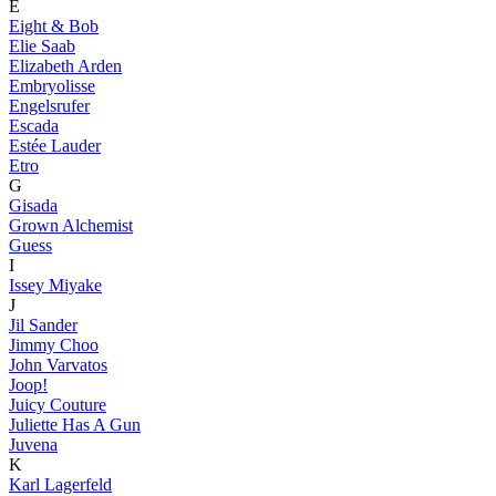
E
Eight & Bob
Elie Saab
Elizabeth Arden
Embryolisse
Engelsrufer
Escada
Estée Lauder
Etro
G
Gisada
Grown Alchemist
Guess
I
Issey Miyake
J
Jil Sander
Jimmy Choo
John Varvatos
Joop!
Juicy Couture
Juliette Has A Gun
Juvena
K
Karl Lagerfeld