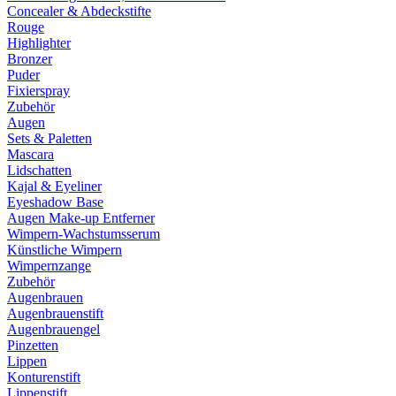
Concealer & Abdeckstifte
Rouge
Highlighter
Bronzer
Puder
Fixierspray
Zubehör
Augen
Sets & Paletten
Mascara
Lidschatten
Kajal & Eyeliner
Eyeshadow Base
Augen Make-up Entferner
Wimpern-Wachstumsserum
Künstliche Wimpern
Wimpernzange
Zubehör
Augenbrauen
Augenbrauenstift
Augenbrauengel
Pinzetten
Lippen
Konturenstift
Lippenstift