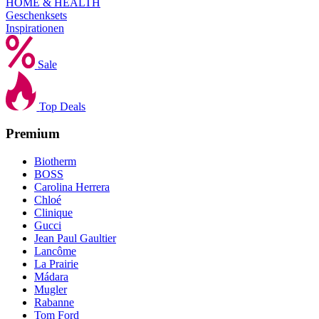
HOME & HEALTH
Geschenksets
Inspirationen
Sale
Top Deals
Premium
Biotherm
BOSS
Carolina Herrera
Chloé
Clinique
Gucci
Jean Paul Gaultier
Lancôme
La Prairie
Mádara
Mugler
Rabanne
Tom Ford