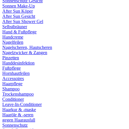
Sonnenschutz Gesicht
Sonnen Make-Up
After Sun Köper
After Sun Gesicht
After Sun Shower Gel
Selbstbräuner
Hand & Fußpflege
Handcreme
Nagelfeilen
Nagelscheren, Hautscheren
Nagelzwicker & Zangen
Pinzetten
Handdesinfektion
Fußpflege
Hornhautfeilen
Accessoires
Haarpflege
Shampoo
Trockenshampoo
Conditioner
Leave-In-Conditioner
Haarkur & -maske
Haaröle & -seren
gegen Haarausfall
Sonnenschutz