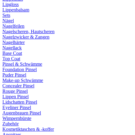
Lipgloss
Lippenbalsam
Sets
Nägel
Nagelfeilen
Nagelscheren, Hautscheren
Nagelzwicker & Zangen
Nagelhärter
Nagellack
Base Coat
Top Coat
Pinsel & Schwämme
Foundation Pinsel
Puder Pinsel
Make-up Schwämme
Concealer Pinsel
Rouge Pinsel
Lippen Pinsel
Lidschatten Pinsel
Eyeliner Pinsel
Augenbrauen Pinsel
Wimpernbürste
Zubehör
Kosmetiktaschen & -koffer
Anspitzer