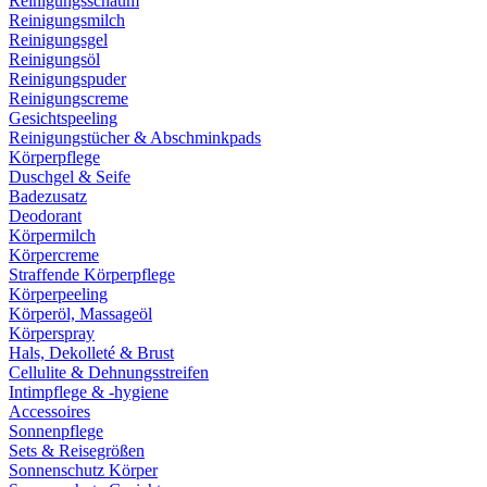
Reinigungsschaum
Reinigungsmilch
Reinigungsgel
Reinigungsöl
Reinigungspuder
Reinigungscreme
Gesichtspeeling
Reinigungstücher & Abschminkpads
Körperpflege
Duschgel & Seife
Badezusatz
Deodorant
Körpermilch
Körpercreme
Straffende Körperpflege
Körperpeeling
Körperöl, Massageöl
Körperspray
Hals, Dekolleté & Brust
Cellulite & Dehnungsstreifen
Intimpflege & -hygiene
Accessoires
Sonnenpflege
Sets & Reisegrößen
Sonnenschutz Körper