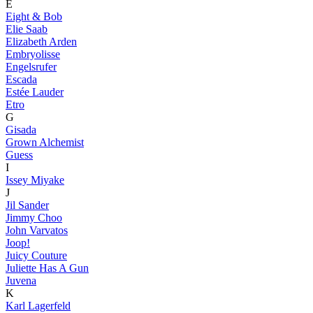
E
Eight & Bob
Elie Saab
Elizabeth Arden
Embryolisse
Engelsrufer
Escada
Estée Lauder
Etro
G
Gisada
Grown Alchemist
Guess
I
Issey Miyake
J
Jil Sander
Jimmy Choo
John Varvatos
Joop!
Juicy Couture
Juliette Has A Gun
Juvena
K
Karl Lagerfeld