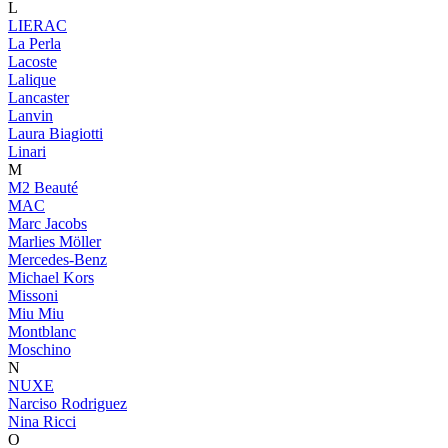
L
LIERAC
La Perla
Lacoste
Lalique
Lancaster
Lanvin
Laura Biagiotti
Linari
M
M2 Beauté
MAC
Marc Jacobs
Marlies Möller
Mercedes-Benz
Michael Kors
Missoni
Miu Miu
Montblanc
Moschino
N
NUXE
Narciso Rodriguez
Nina Ricci
O