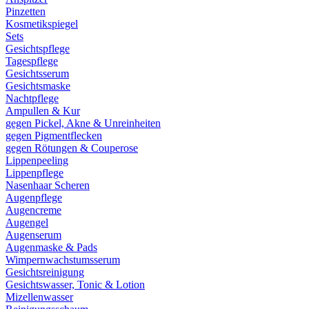
Pinzetten
Kosmetikspiegel
Sets
Gesichtspflege
Tagespflege
Gesichtsserum
Gesichtsmaske
Nachtpflege
Ampullen & Kur
gegen Pickel, Akne & Unreinheiten
gegen Pigmentflecken
gegen Rötungen & Couperose
Lippenpeeling
Lippenpflege
Nasenhaar Scheren
Augenpflege
Augencreme
Augengel
Augenserum
Augenmaske & Pads
Wimpernwachstumsserum
Gesichtsreinigung
Gesichtswasser, Tonic & Lotion
Mizellenwasser