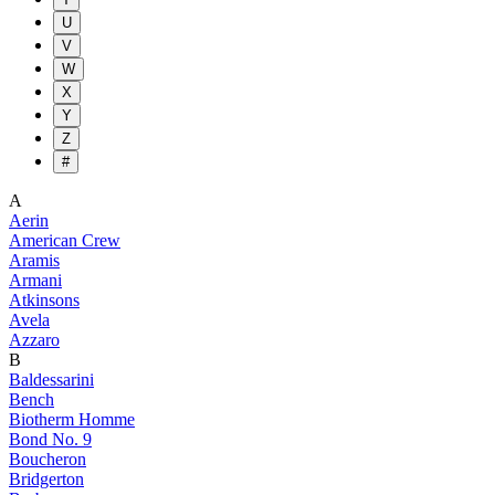
U
V
W
X
Y
Z
#
A
Aerin
American Crew
Aramis
Armani
Atkinsons
Avela
Azzaro
B
Baldessarini
Bench
Biotherm Homme
Bond No. 9
Boucheron
Bridgerton