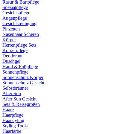
Rasur & Bartpflege
Spezialpflege
Gesichtspflege
Augenpflege
Gesichtsreinigung
Pinzetten
Nasenhaar Scheren
Körper
Herrenpflege Sets
Körperpflege
Deodorant
Duschgel
Hand & Fußpflege
Sonnenpflege
Sonnenschutz Körper
Sonnenschutz Gesicht
Selbstbräuner
After Sun
After Sun Gesicht
Sets & Reisegrößen
Haare
Haarpflege
Haarstyling
Styling Tools
Haarfarbe