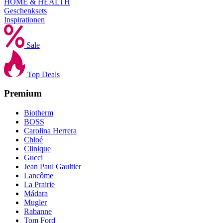
HOME & HEALTH
Geschenksets
Inspirationen
Sale
Top Deals
Premium
Biotherm
BOSS
Carolina Herrera
Chloé
Clinique
Gucci
Jean Paul Gaultier
Lancôme
La Prairie
Mádara
Mugler
Rabanne
Tom Ford