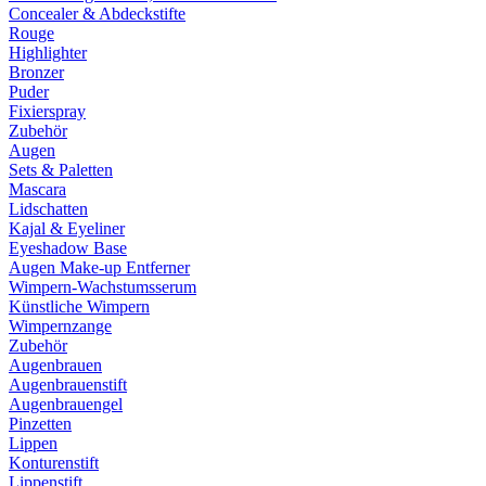
Concealer & Abdeckstifte
Rouge
Highlighter
Bronzer
Puder
Fixierspray
Zubehör
Augen
Sets & Paletten
Mascara
Lidschatten
Kajal & Eyeliner
Eyeshadow Base
Augen Make-up Entferner
Wimpern-Wachstumsserum
Künstliche Wimpern
Wimpernzange
Zubehör
Augenbrauen
Augenbrauenstift
Augenbrauengel
Pinzetten
Lippen
Konturenstift
Lippenstift