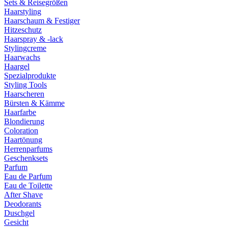
Sets & Reisegrößen
Haarstyling
Haarschaum & Festiger
Hitzeschutz
Haarspray & -lack
Stylingcreme
Haarwachs
Haargel
Spezialprodukte
Styling Tools
Haarscheren
Bürsten & Kämme
Haarfarbe
Blondierung
Coloration
Haartönung
Herrenparfums
Geschenksets
Parfum
Eau de Parfum
Eau de Toilette
After Shave
Deodorants
Duschgel
Gesicht