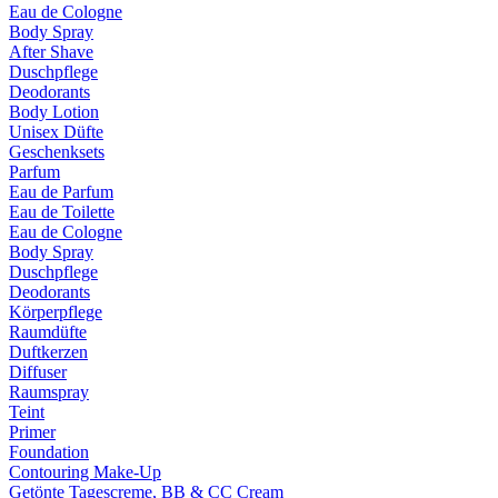
Eau de Cologne
Body Spray
After Shave
Duschpflege
Deodorants
Body Lotion
Unisex Düfte
Geschenksets
Parfum
Eau de Parfum
Eau de Toilette
Eau de Cologne
Body Spray
Duschpflege
Deodorants
Körperpflege
Raumdüfte
Duftkerzen
Diffuser
Raumspray
Teint
Primer
Foundation
Contouring Make-Up
Getönte Tagescreme, BB & CC Cream