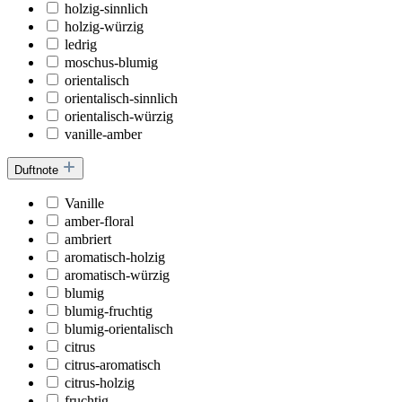
holzig-sinnlich
holzig-würzig
ledrig
moschus-blumig
orientalisch
orientalisch-sinnlich
orientalisch-würzig
vanille-amber
Duftnote
Vanille
amber-floral
ambriert
aromatisch-holzig
aromatisch-würzig
blumig
blumig-fruchtig
blumig-orientalisch
citrus
citrus-aromatisch
citrus-holzig
fruchtig