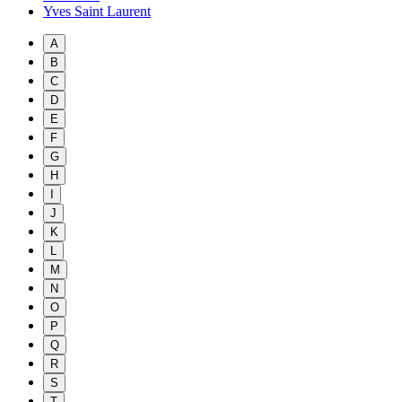
Yves Saint Laurent
A
B
C
D
E
F
G
H
I
J
K
L
M
N
O
P
Q
R
S
T