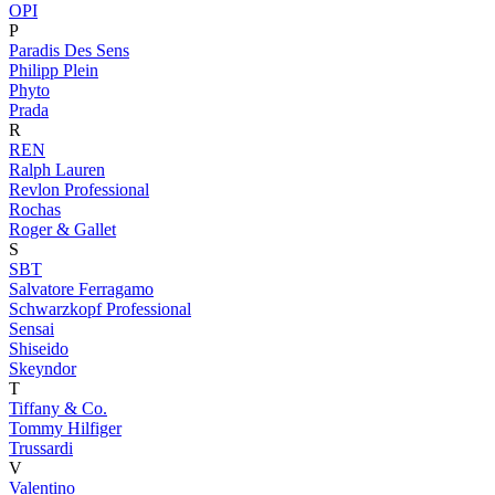
OPI
P
Paradis Des Sens
Philipp Plein
Phyto
Prada
R
REN
Ralph Lauren
Revlon Professional
Rochas
Roger & Gallet
S
SBT
Salvatore Ferragamo
Schwarzkopf Professional
Sensai
Shiseido
Skeyndor
T
Tiffany & Co.
Tommy Hilfiger
Trussardi
V
Valentino