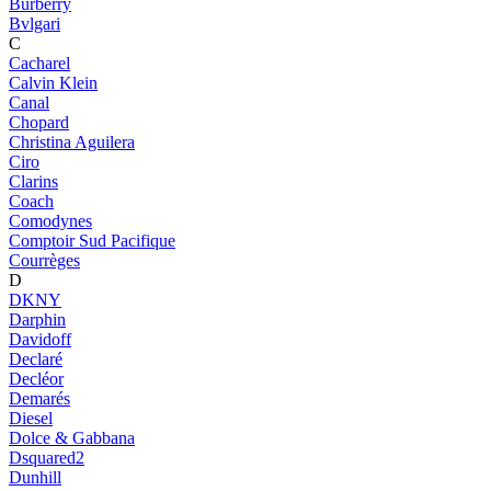
Burberry
Bvlgari
C
Cacharel
Calvin Klein
Canal
Chopard
Christina Aguilera
Ciro
Clarins
Coach
Comodynes
Comptoir Sud Pacifique
Courrèges
D
DKNY
Darphin
Davidoff
Declaré
Decléor
Demarés
Diesel
Dolce & Gabbana
Dsquared2
Dunhill