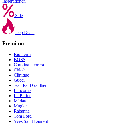
Inspirationen
Sale
Top Deals
Premium
Biotherm
BOSS
Carolina Herrera
Chloé
Clinique
Gucci
Jean Paul Gaultier
Lancôme
La Prairie
Mádara
Mugler
Rabanne
Tom Ford
Yves Saint Laurent