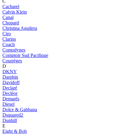
C
Cacharel
Calvin Klein
Canal
Chopard
Christina Aguilera
Ciro
Clarins
Coach
Comodynes
Comptoir Sud Pacifique
Courrèges
D
DKNY
Darphin
Davidoff
Declaré
Decléor
Demarés
Diesel
Dolce & Gabbana
Dsquared2
Dunhill
E
Eight & Bob