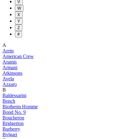
V
W
X
Y
Z
#
A
Aerin
American Crew
Aramis
Armani
Atkinsons
Avela
Azzaro
B
Baldessarini
Bench
Biotherm Homme
Bond No. 9
Boucheron
Bridgerton
Burberry
Bvlgari