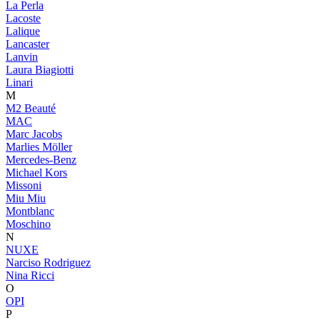
La Perla
Lacoste
Lalique
Lancaster
Lanvin
Laura Biagiotti
Linari
M
M2 Beauté
MAC
Marc Jacobs
Marlies Möller
Mercedes-Benz
Michael Kors
Missoni
Miu Miu
Montblanc
Moschino
N
NUXE
Narciso Rodriguez
Nina Ricci
O
OPI
P