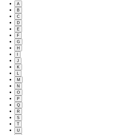
A
B
C
D
E
F
G
H
I
J
K
L
M
N
O
P
Q
R
S
T
U