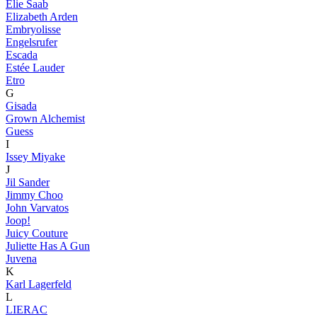
Elie Saab
Elizabeth Arden
Embryolisse
Engelsrufer
Escada
Estée Lauder
Etro
G
Gisada
Grown Alchemist
Guess
I
Issey Miyake
J
Jil Sander
Jimmy Choo
John Varvatos
Joop!
Juicy Couture
Juliette Has A Gun
Juvena
K
Karl Lagerfeld
L
LIERAC