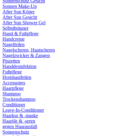
Sonnenschutz Gesicht
Sonnen Make-Up
After Sun Köper
After Sun Gesicht
After Sun Shower Gel
Selbstbräuner
Hand & Fußpflege
Handcreme
Nagelfeilen
Nagelscheren, Hautscheren
Nagelzwicker & Zangen
Pinzetten
Handdesinfektion
Fußpflege
Hornhautfeilen
Accessoires
Haarpflege
Shampoo
Trockenshampoo
Conditioner
Leave-In-Conditioner
Haarkur & -maske
Haaröle & -seren
gegen Haarausfall
Sonnenschutz