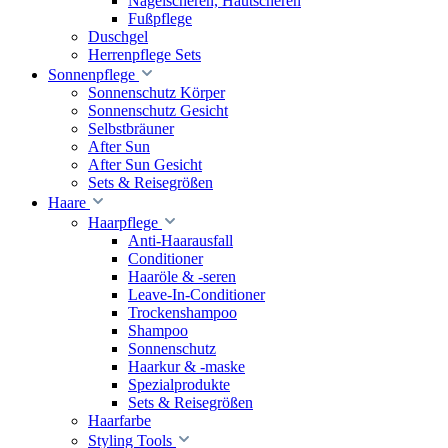
Nagelscheren, Hautscheren
Fußpflege
Duschgel
Herrenpflege Sets
Sonnenpflege
Sonnenschutz Körper
Sonnenschutz Gesicht
Selbstbräuner
After Sun
After Sun Gesicht
Sets & Reisegrößen
Haare
Haarpflege
Anti-Haarausfall
Conditioner
Haaröle & -seren
Leave-In-Conditioner
Trockenshampoo
Shampoo
Sonnenschutz
Haarkur & -maske
Spezialprodukte
Sets & Reisegrößen
Haarfarbe
Styling Tools