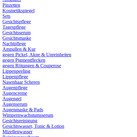
Pinzetten
Kosmetikspiegel
Sets
Gesichtspflege
Tagespflege
Gesichtsserum
Gesichtsmaske
Nachtpflege
Ampullen & Kur
gegen Pickel, Akne & Unreinheiten
gegen Pigmentflecken
gegen Rötungen & Couperose
Lippenpeeling
Lippenpflege
Nasenhaar Scheren
Augenpflege
Augencreme
Augengel
Augenserum
Augenmaske & Pads
Wimpernwachstumsserum
Gesichtsreinigung
Gesichtswasser, Tonic & Lotion
Mizellenwasser