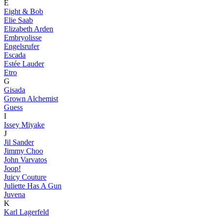
E
Eight & Bob
Elie Saab
Elizabeth Arden
Embryolisse
Engelsrufer
Escada
Estée Lauder
Etro
G
Gisada
Grown Alchemist
Guess
I
Issey Miyake
J
Jil Sander
Jimmy Choo
John Varvatos
Joop!
Juicy Couture
Juliette Has A Gun
Juvena
K
Karl Lagerfeld