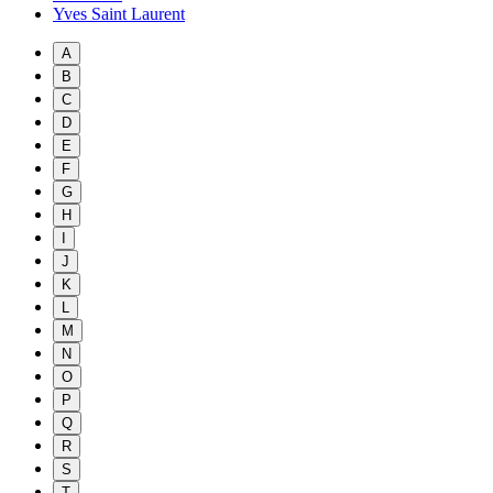
Yves Saint Laurent
A
B
C
D
E
F
G
H
I
J
K
L
M
N
O
P
Q
R
S
T