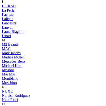
L
LIERAC
La Perla
Lacoste
Lalique
Lancaster
Lanvin
Laura Biagiotti
Linari
M
M2 Beauté
MAC
Marc Jacobs
Marlies Möller
Mercedes-Benz
Michael Kors
Missoni
Miu Miu
Montblanc
Moschino
N
NUXE
Narciso Rodriguez
Nina Ricci
O