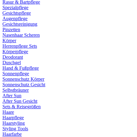
Rasur & Bartpflege
Spezialpflege
Gesichtspflege
Augenpflege
Gesichtsreinigung
Pinzetten
Nasenhaar Scheren
Körper
Herrenpflege Sets
Körperpflege
Deodorant
Duschgel
Hand & Fußpflege
Sonnenpflege
Sonnenschutz Körper
Sonnenschutz Gesicht
Selbstbräuner
After Sun
After Sun Gesicht
Sets & Reisegrößen
Haare
Haarpflege
Haarstyling
Styling Tools
Haarfarbe