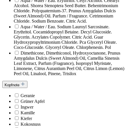
Aqua / Water / Eau. Erythritol. Cetyl Alcohol. Cetearyl
Alcohol. Shorea Stenoptera Seed Butter. Behentrimonium
Chloride. Polyquaternium-37. Prunus Amygdalus Dulcis
(Sweet Almond) Oil. Parfum / Fragrance. Cetrimonium
Chloride. Sodium Benzoate. Citric Acid.
Aqua / Water / Eau. Sodium Lauroyl Sarcosinate.
Erythritol. Cocamidopropyl Betaine. Decyl Glucoside.
Glycerin. Acrylates Copolymer. Citric Acid. Guar
Hydroxypropyltrimonium Chloride. Pca Glyceryl Oleate.
Coco-Glucoside. Glyceryl Oleate. Chlorphenesin. Pol
Dimethicone, Dimethiconol, Hydroxyoctanone, Prunus
Amygdalus Dulcis (Sweet Almond) Oil, Camellia Sinensis
Leaf Extract, Parfum (Fragrance), Isopropyl Myristate,
Limonene, Citrus Aurantium Peel Oil, Citrus Limon (Lemon)
Peel Oil, Linalool, Pinene, Trisilox
Kopfnote
Geranie
Grüner Apfel
Ingwer
Kamille
Kiefer
Kokosnuss