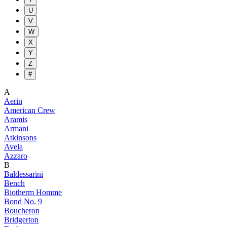
U
V
W
X
Y
Z
#
A
Aerin
American Crew
Aramis
Armani
Atkinsons
Avela
Azzaro
B
Baldessarini
Bench
Biotherm Homme
Bond No. 9
Boucheron
Bridgerton