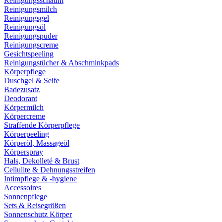
Reinigungsschaum
Reinigungsmilch
Reinigungsgel
Reinigungsöl
Reinigungspuder
Reinigungscreme
Gesichtspeeling
Reinigungstücher & Abschminkpads
Körperpflege
Duschgel & Seife
Badezusatz
Deodorant
Körpermilch
Körpercreme
Straffende Körperpflege
Körperpeeling
Körperöl, Massageöl
Körperspray
Hals, Dekolleté & Brust
Cellulite & Dehnungsstreifen
Intimpflege & -hygiene
Accessoires
Sonnenpflege
Sets & Reisegrößen
Sonnenschutz Körper