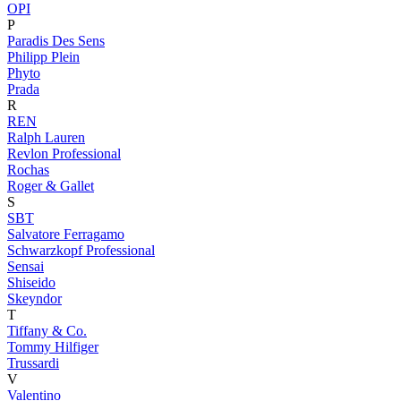
OPI
P
Paradis Des Sens
Philipp Plein
Phyto
Prada
R
REN
Ralph Lauren
Revlon Professional
Rochas
Roger & Gallet
S
SBT
Salvatore Ferragamo
Schwarzkopf Professional
Sensai
Shiseido
Skeyndor
T
Tiffany & Co.
Tommy Hilfiger
Trussardi
V
Valentino