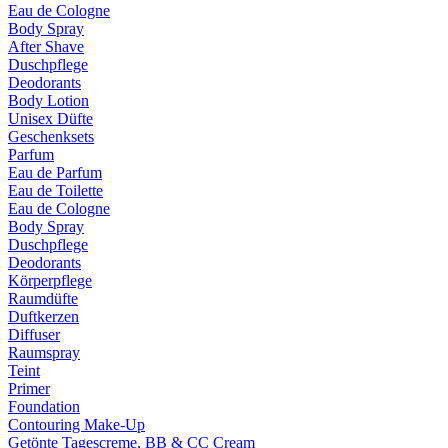
Eau de Cologne
Body Spray
After Shave
Duschpflege
Deodorants
Body Lotion
Unisex Düfte
Geschenksets
Parfum
Eau de Parfum
Eau de Toilette
Eau de Cologne
Body Spray
Duschpflege
Deodorants
Körperpflege
Raumdüfte
Duftkerzen
Diffuser
Raumspray
Teint
Primer
Foundation
Contouring Make-Up
Getönte Tagescreme, BB & CC Cream