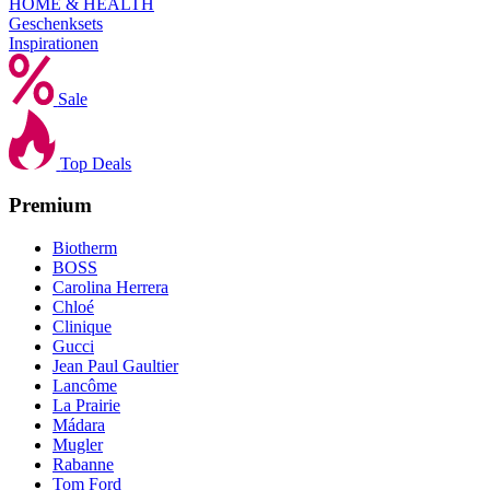
HOME & HEALTH
Geschenksets
Inspirationen
Sale
Top Deals
Premium
Biotherm
BOSS
Carolina Herrera
Chloé
Clinique
Gucci
Jean Paul Gaultier
Lancôme
La Prairie
Mádara
Mugler
Rabanne
Tom Ford