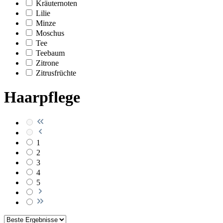
Kräuternoten
Lilie
Minze
Moschus
Tee
Teebaum
Zitrone
Zitrusfrüchte
Haarpflege
1
2
3
4
5