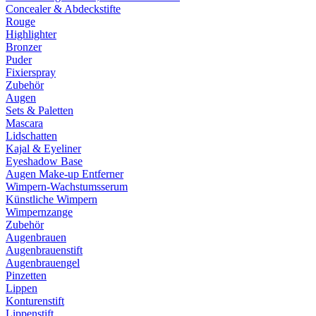
Concealer & Abdeckstifte
Rouge
Highlighter
Bronzer
Puder
Fixierspray
Zubehör
Augen
Sets & Paletten
Mascara
Lidschatten
Kajal & Eyeliner
Eyeshadow Base
Augen Make-up Entferner
Wimpern-Wachstumsserum
Künstliche Wimpern
Wimpernzange
Zubehör
Augenbrauen
Augenbrauenstift
Augenbrauengel
Pinzetten
Lippen
Konturenstift
Lippenstift