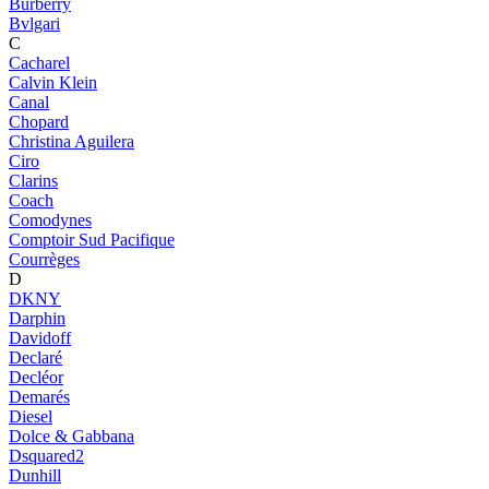
Burberry
Bvlgari
C
Cacharel
Calvin Klein
Canal
Chopard
Christina Aguilera
Ciro
Clarins
Coach
Comodynes
Comptoir Sud Pacifique
Courrèges
D
DKNY
Darphin
Davidoff
Declaré
Decléor
Demarés
Diesel
Dolce & Gabbana
Dsquared2
Dunhill