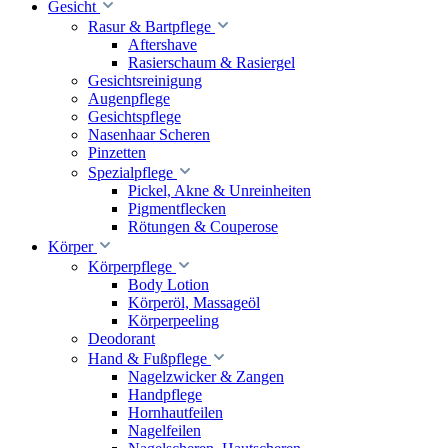
Gesicht
Rasur & Bartpflege
Aftershave
Rasierschaum & Rasiergel
Gesichtsreinigung
Augenpflege
Gesichtspflege
Nasenhaar Scheren
Pinzetten
Spezialpflege
Pickel, Akne & Unreinheiten
Pigmentflecken
Rötungen & Couperose
Körper
Körperpflege
Body Lotion
Körperöl, Massageöl
Körperpeeling
Deodorant
Hand & Fußpflege
Nagelzwicker & Zangen
Handpflege
Hornhautfeilen
Nagelfeilen