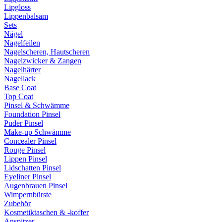
Lipgloss
Lippenbalsam
Sets
Nägel
Nagelfeilen
Nagelscheren, Hautscheren
Nagelzwicker & Zangen
Nagelhärter
Nagellack
Base Coat
Top Coat
Pinsel & Schwämme
Foundation Pinsel
Puder Pinsel
Make-up Schwämme
Concealer Pinsel
Rouge Pinsel
Lippen Pinsel
Lidschatten Pinsel
Eyeliner Pinsel
Augenbrauen Pinsel
Wimpernbürste
Zubehör
Kosmetiktaschen & -koffer
Anspitzer