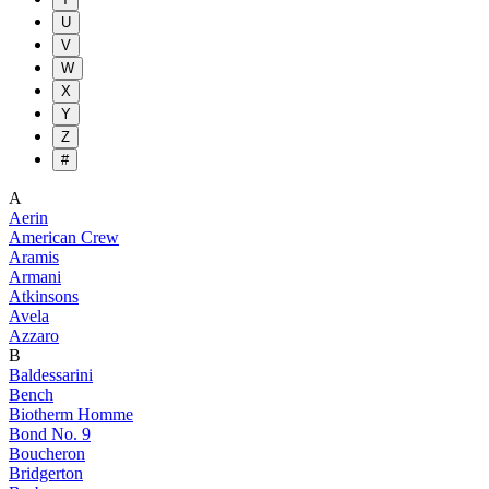
U
V
W
X
Y
Z
#
A
Aerin
American Crew
Aramis
Armani
Atkinsons
Avela
Azzaro
B
Baldessarini
Bench
Biotherm Homme
Bond No. 9
Boucheron
Bridgerton