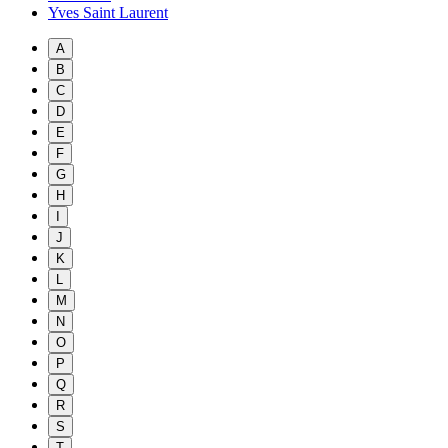
Yves Saint Laurent
A
B
C
D
E
F
G
H
I
J
K
L
M
N
O
P
Q
R
S
T