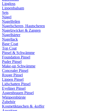
Lipgloss
Lippenbalsam
Sets
Nägel
Nagelfeilen
Nagelscheren, Hautscheren
Nagelzwicker & Zangen
Nagelhärter
Nagellack
Base Coat
Top Coat
Pinsel & Schwämme
Foundation Pinsel
Puder Pinsel
Make-up Schwämme
Concealer Pinsel
Rouge Pinsel
Lippen Pinsel
Lidschatten Pinsel
Eyeliner Pinsel
Augenbrauen Pinsel
Wimpernbürste
Zubehör
Kosmetiktaschen & -koffer
Anspitzer