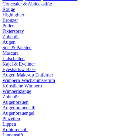
Concealer & Abdeckstifte
Rouge
Highlighter
Bronzer
Puder
Fixierspray
Zubehör
Augen
Sets & Paletten
Mascara
Lidschatten
Kajal & Eyeliner
Eyeshadow Base
Augen Make-up Entferner
Wimpern-Wachstumsserum
Künstliche Wimpern
Wimpernzange
Zubehör
Augenbrauen
Augenbrauenstift
Augenbrauengel
Pinzetten
Lippen
Konturenstift
Lippenstift