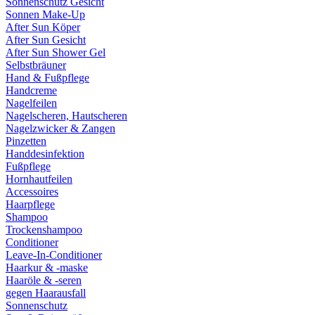
Sonnenschutz Gesicht
Sonnen Make-Up
After Sun Köper
After Sun Gesicht
After Sun Shower Gel
Selbstbräuner
Hand & Fußpflege
Handcreme
Nagelfeilen
Nagelscheren, Hautscheren
Nagelzwicker & Zangen
Pinzetten
Handdesinfektion
Fußpflege
Hornhautfeilen
Accessoires
Haarpflege
Shampoo
Trockenshampoo
Conditioner
Leave-In-Conditioner
Haarkur & -maske
Haaröle & -seren
gegen Haarausfall
Sonnenschutz