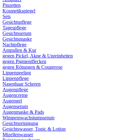
Pinzetten
Kosmetikspiegel
Sets
Gesichtspflege
Tagespflege
Gesichtsserum
Gesichtsmaske
Nachtpflege
Ampullen & Kur
gegen Pickel, Akne & Unreinheiten
gegen Pigmentflecken
gegen Rötungen & Couperose
Lippenpeeling
Lippenpflege
Nasenhaar Scheren
Augenpflege
Augencreme
Augengel
Augenserum
Augenmaske & Pads
Wimpernwachstumsserum
Gesichtsreinigung
Gesichtswasser, Tonic & Lotion
Mizellenwasser