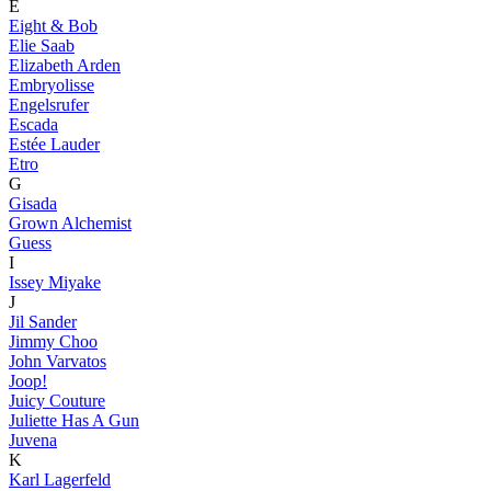
E
Eight & Bob
Elie Saab
Elizabeth Arden
Embryolisse
Engelsrufer
Escada
Estée Lauder
Etro
G
Gisada
Grown Alchemist
Guess
I
Issey Miyake
J
Jil Sander
Jimmy Choo
John Varvatos
Joop!
Juicy Couture
Juliette Has A Gun
Juvena
K
Karl Lagerfeld