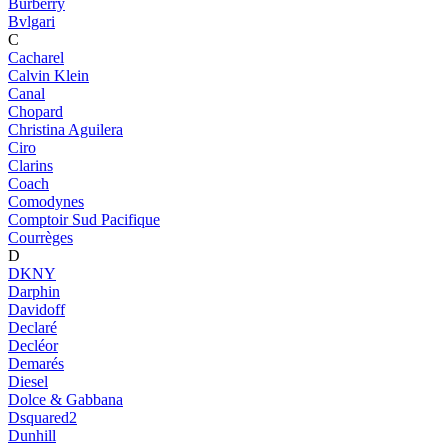
Burberry
Bvlgari
C
Cacharel
Calvin Klein
Canal
Chopard
Christina Aguilera
Ciro
Clarins
Coach
Comodynes
Comptoir Sud Pacifique
Courrèges
D
DKNY
Darphin
Davidoff
Declaré
Decléor
Demarés
Diesel
Dolce & Gabbana
Dsquared2
Dunhill