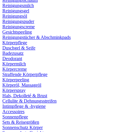
Reinigungsschaum
Reinigungsmilch
Reinigungsgel
Reinigungsöl
Reinigungspuder
Reinigungscreme
Gesichtspeeling
Reinigungstücher & Abschminkpads
Körperpflege
Duschgel & Seife
Badezusatz
Deodorant
Körpermilch
Körpercreme
Straffende Körperpflege
Körperpeeling
Körperöl, Massageöl
Körperspray
Hals, Dekolleté & Brust
Cellulite & Dehnungsstreifen
Intimpflege & -hygiene
Accessoires
Sonnenpflege
Sets & Reisegrößen
Sonnenschutz Körper