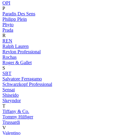
OPI
P
Paradis Des Sens
Philipp Plein
Phyto
Prada
R
REN
Ralph Lauren
Revlon Professional
Rochas
Roger & Gallet
S
SBT
Salvatore Ferragamo
Schwarzkopf Professional
Sensai
Shiseido
Skeyndor
T
Tiffany & Co.
Tommy Hilfiger
Trussardi
V
Valentino