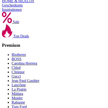
HOME & HEALTH
Geschenksets
Inspirationen
Sale
Top Deals
Premium
Biotherm
BOSS
Carolina Herrera
Chloé
Clinique
Gucci
Jean Paul Gaultier
Lancôme
La Prairie
Mádara
Mugler
Rabanne
Tom Ford