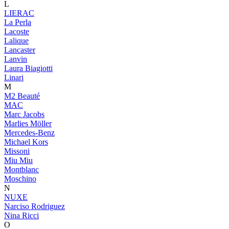
L
LIERAC
La Perla
Lacoste
Lalique
Lancaster
Lanvin
Laura Biagiotti
Linari
M
M2 Beauté
MAC
Marc Jacobs
Marlies Möller
Mercedes-Benz
Michael Kors
Missoni
Miu Miu
Montblanc
Moschino
N
NUXE
Narciso Rodriguez
Nina Ricci
O