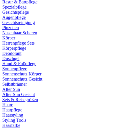
Rasur & Bartpflege
Spezialpflege
Gesichtspflege
Augenpflege
Gesichtsreinigung
Pinzetten
Nasenhaar Scheren
Körper
Herrenpflege Sets
Körperpflege
Deodorant
Duschgel
Hand & Fußpflege
Sonnenpflege
Sonnenschutz Körper
Sonnenschutz Gesicht
Selbstbräuner
After Sun
After Sun Gesicht
Sets & Reisegrößen
Haare
Haarpflege
Haarstyling
Styling Tools
Haarfarbe