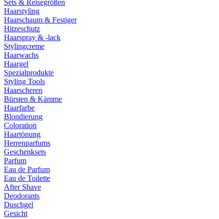
Sets & Reisegrößen
Haarstyling
Haarschaum & Festiger
Hitzeschutz
Haarspray & -lack
Stylingcreme
Haarwachs
Haargel
Spezialprodukte
Styling Tools
Haarscheren
Bürsten & Kämme
Haarfarbe
Blondierung
Coloration
Haartönung
Herrenparfums
Geschenksets
Parfum
Eau de Parfum
Eau de Toilette
After Shave
Deodorants
Duschgel
Gesicht