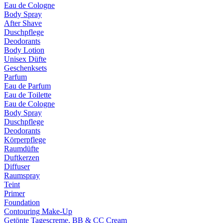
Eau de Cologne
Body Spray
After Shave
Duschpflege
Deodorants
Body Lotion
Unisex Düfte
Geschenksets
Parfum
Eau de Parfum
Eau de Toilette
Eau de Cologne
Body Spray
Duschpflege
Deodorants
Körperpflege
Raumdüfte
Duftkerzen
Diffuser
Raumspray
Teint
Primer
Foundation
Contouring Make-Up
Getönte Tagescreme, BB & CC Cream