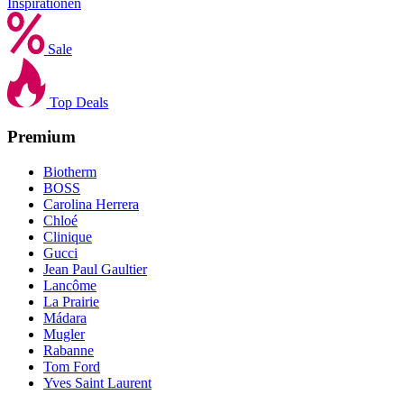
Inspirationen
Sale
Top Deals
Premium
Biotherm
BOSS
Carolina Herrera
Chloé
Clinique
Gucci
Jean Paul Gaultier
Lancôme
La Prairie
Mádara
Mugler
Rabanne
Tom Ford
Yves Saint Laurent