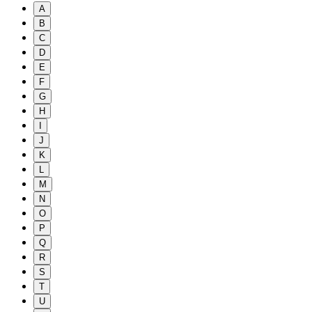
A
B
C
D
E
F
G
H
I
J
K
L
M
N
O
P
Q
R
S
T
U