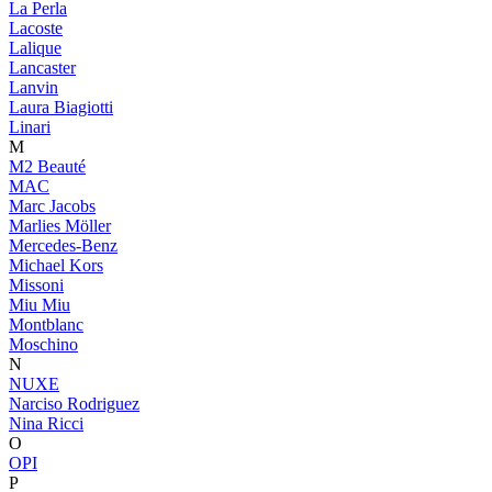
La Perla
Lacoste
Lalique
Lancaster
Lanvin
Laura Biagiotti
Linari
M
M2 Beauté
MAC
Marc Jacobs
Marlies Möller
Mercedes-Benz
Michael Kors
Missoni
Miu Miu
Montblanc
Moschino
N
NUXE
Narciso Rodriguez
Nina Ricci
O
OPI
P