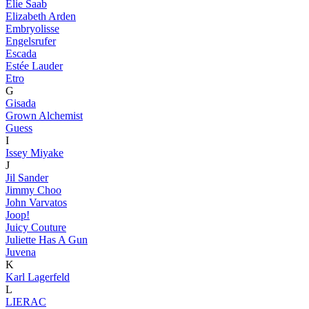
Elie Saab
Elizabeth Arden
Embryolisse
Engelsrufer
Escada
Estée Lauder
Etro
G
Gisada
Grown Alchemist
Guess
I
Issey Miyake
J
Jil Sander
Jimmy Choo
John Varvatos
Joop!
Juicy Couture
Juliette Has A Gun
Juvena
K
Karl Lagerfeld
L
LIERAC