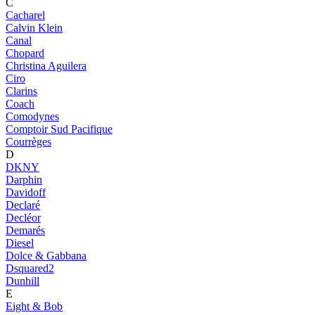
C
Cacharel
Calvin Klein
Canal
Chopard
Christina Aguilera
Ciro
Clarins
Coach
Comodynes
Comptoir Sud Pacifique
Courrèges
D
DKNY
Darphin
Davidoff
Declaré
Decléor
Demarés
Diesel
Dolce & Gabbana
Dsquared2
Dunhill
E
Eight & Bob