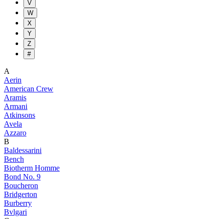
V
W
X
Y
Z
#
A
Aerin
American Crew
Aramis
Armani
Atkinsons
Avela
Azzaro
B
Baldessarini
Bench
Biotherm Homme
Bond No. 9
Boucheron
Bridgerton
Burberry
Bvlgari