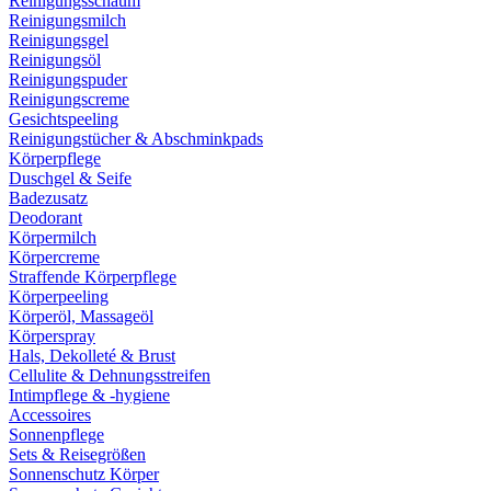
Reinigungsschaum
Reinigungsmilch
Reinigungsgel
Reinigungsöl
Reinigungspuder
Reinigungscreme
Gesichtspeeling
Reinigungstücher & Abschminkpads
Körperpflege
Duschgel & Seife
Badezusatz
Deodorant
Körpermilch
Körpercreme
Straffende Körperpflege
Körperpeeling
Körperöl, Massageöl
Körperspray
Hals, Dekolleté & Brust
Cellulite & Dehnungsstreifen
Intimpflege & -hygiene
Accessoires
Sonnenpflege
Sets & Reisegrößen
Sonnenschutz Körper