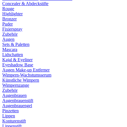
Concealer & Abdeckstifte
Rouge
Highlighter
Bronzer
Puder
Fixierspray
Zubehör
Augen
Sets & Paletten
Mascara
Lidschatten
Kajal & Eyeliner
Eyeshadow Base
Augen Make-up Entferner
Wimpern-Wachstumsserum
Künstliche Wimpern
Wimpernzange
Zubehör
Augenbrauen
Augenbrauenstift
Augenbrauengel
Pinzetten
Lippen
Konturenstift
Lippenstift