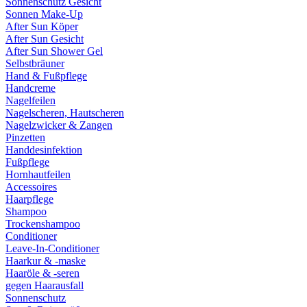
Sonnenschutz Gesicht
Sonnen Make-Up
After Sun Köper
After Sun Gesicht
After Sun Shower Gel
Selbstbräuner
Hand & Fußpflege
Handcreme
Nagelfeilen
Nagelscheren, Hautscheren
Nagelzwicker & Zangen
Pinzetten
Handdesinfektion
Fußpflege
Hornhautfeilen
Accessoires
Haarpflege
Shampoo
Trockenshampoo
Conditioner
Leave-In-Conditioner
Haarkur & -maske
Haaröle & -seren
gegen Haarausfall
Sonnenschutz