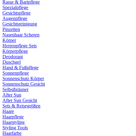
Rasur & Bartpflege
Spezialpflege
Gesichtspflege
Augenpflege
Gesichtsreinigung
Pinzetten
Nasenhaar Scheren
Körper
Herrenpflege Sets
Körperpflege
Deodorant
Duschgel
Hand & Fußpflege
Sonnenpflege
Sonnenschutz Körper
Sonnenschutz Gesicht
Selbstbräuner
After Sun
After Sun Gesicht
Sets & Reisegrößen
Haare
Haarpflege
Haarstyling
Styling Tools
Haarfarbe