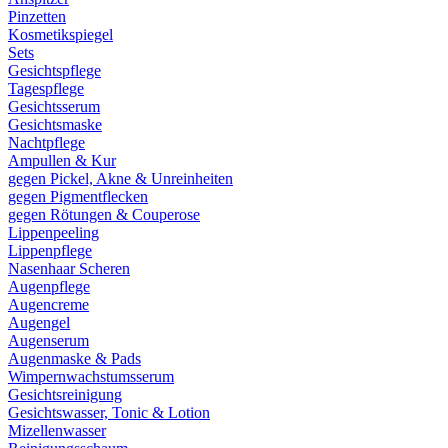
Pinzetten
Kosmetikspiegel
Sets
Gesichtspflege
Tagespflege
Gesichtsserum
Gesichtsmaske
Nachtpflege
Ampullen & Kur
gegen Pickel, Akne & Unreinheiten
gegen Pigmentflecken
gegen Rötungen & Couperose
Lippenpeeling
Lippenpflege
Nasenhaar Scheren
Augenpflege
Augencreme
Augengel
Augenserum
Augenmaske & Pads
Wimpernwachstumsserum
Gesichtsreinigung
Gesichtswasser, Tonic & Lotion
Mizellenwasser