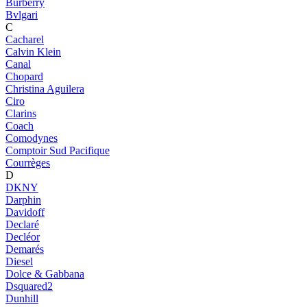
Burberry
Bvlgari
C
Cacharel
Calvin Klein
Canal
Chopard
Christina Aguilera
Ciro
Clarins
Coach
Comodynes
Comptoir Sud Pacifique
Courrèges
D
DKNY
Darphin
Davidoff
Declaré
Decléor
Demarés
Diesel
Dolce & Gabbana
Dsquared2
Dunhill