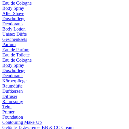
Eau de Cologne
Body Spray
After Shave
Duschpflege
Deodorants
Body Lotion
Unisex Düfte
Geschenksets
Parfum
Eau de Parfum
Eau de Toilette
Eau de Cologne
Body Spray
Duschpflege
Deodorants
Körperpflege
Raumdüfte
Duftkerzen
Diffuser
Raumspray
Teint
Primer
Foundation
Contouring Make-Up
Getönte Tagescreme, BB & CC Cream