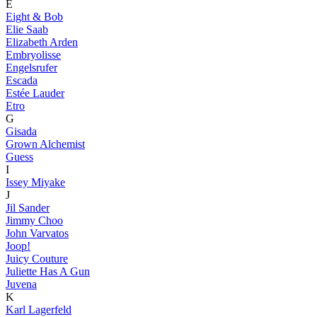
E
Eight & Bob
Elie Saab
Elizabeth Arden
Embryolisse
Engelsrufer
Escada
Estée Lauder
Etro
G
Gisada
Grown Alchemist
Guess
I
Issey Miyake
J
Jil Sander
Jimmy Choo
John Varvatos
Joop!
Juicy Couture
Juliette Has A Gun
Juvena
K
Karl Lagerfeld