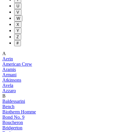
U
V
W
X
Y
Z
#
A
Aerin
American Crew
Aramis
Armani
Atkinsons
Avela
Azzaro
B
Baldessarini
Bench
Biotherm Homme
Bond No. 9
Boucheron
Bridgerton