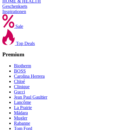
HOME & HEALTH
Geschenksets
Inspirationen
Sale
Top Deals
Premium
Biotherm
BOSS
Carolina Herrera
Chloé
Clinique
Gucci
Jean Paul Gaultier
Lancôme
La Prairie
Mádara
Mugler
Rabanne
Tom Ford