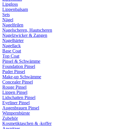
Lipgloss
Lippenbalsam
Sets
Nägel
Nagelfeilen
Nagelscheren, Hautscheren
Nagelzwicker & Zangen
Nagelhärter
Nagellack
Base Coat
Top Coat
Pinsel & Schwämme
Foundation Pinsel
Puder Pinsel
Make-up Schwämme
Concealer Pinsel
Rouge Pinsel
Lippen Pinsel
Lidschatten Pinsel
Eyeliner Pinsel
Augenbrauen Pinsel
Wimpernbürste
Zubehör
Kosmetiktaschen & -koffer
Anspitzer