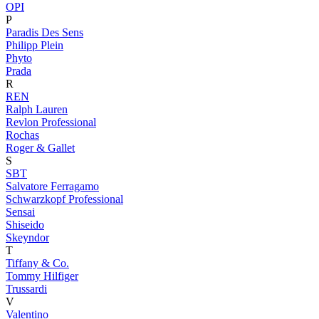
OPI
P
Paradis Des Sens
Philipp Plein
Phyto
Prada
R
REN
Ralph Lauren
Revlon Professional
Rochas
Roger & Gallet
S
SBT
Salvatore Ferragamo
Schwarzkopf Professional
Sensai
Shiseido
Skeyndor
T
Tiffany & Co.
Tommy Hilfiger
Trussardi
V
Valentino