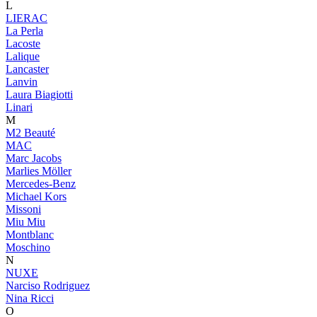
L
LIERAC
La Perla
Lacoste
Lalique
Lancaster
Lanvin
Laura Biagiotti
Linari
M
M2 Beauté
MAC
Marc Jacobs
Marlies Möller
Mercedes-Benz
Michael Kors
Missoni
Miu Miu
Montblanc
Moschino
N
NUXE
Narciso Rodriguez
Nina Ricci
O