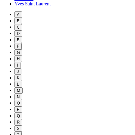
Yves Saint Laurent
A
B
C
D
E
F
G
H
I
J
K
L
M
N
O
P
Q
R
S
T