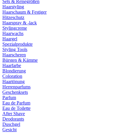
Sets & Reisegrößen
Haarstyling
Haarschaum & Festiger
Hitzeschutz
Haarspray & -lack
Stylingcreme
Haarwachs
Haargel
Spezialprodukte
Styling Tools
Haarscheren
Bürsten & Kämme
Haarfarbe
Blondierung
Coloration
Haartönung
Herrenparfums
Geschenksets
Parfum
Eau de Parfum
Eau de Toilette
After Shave
Deodorants
Duschgel
Gesicht