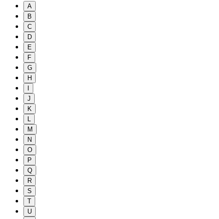
A
B
C
D
E
F
G
H
I
J
K
L
M
N
O
P
Q
R
S
T
U