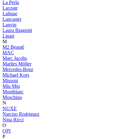
La Perla
Lacoste
Lalique
Lancaster
Lanvin
Laura Biagiotti
Linari
M
M2 Beauté
MAC
Marc Jacobs
Marlies Möller
Mercedes-Benz
Michael Kors
Missoni
Miu Miu
Montblanc
Moschino
N
NUXE
Narciso Rodriguez
Nina Ricci
O
OPI
P