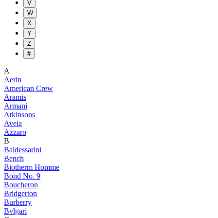
V
W
X
Y
Z
#
A
Aerin
American Crew
Aramis
Armani
Atkinsons
Avela
Azzaro
B
Baldessarini
Bench
Biotherm Homme
Bond No. 9
Boucheron
Bridgerton
Burberry
Bvlgari