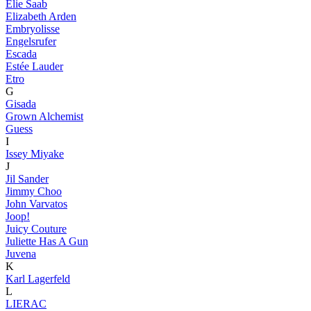
Elie Saab
Elizabeth Arden
Embryolisse
Engelsrufer
Escada
Estée Lauder
Etro
G
Gisada
Grown Alchemist
Guess
I
Issey Miyake
J
Jil Sander
Jimmy Choo
John Varvatos
Joop!
Juicy Couture
Juliette Has A Gun
Juvena
K
Karl Lagerfeld
L
LIERAC