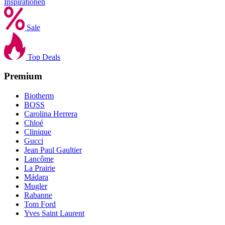
Inspirationen
Sale
Top Deals
Premium
Biotherm
BOSS
Carolina Herrera
Chloé
Clinique
Gucci
Jean Paul Gaultier
Lancôme
La Prairie
Mádara
Mugler
Rabanne
Tom Ford
Yves Saint Laurent