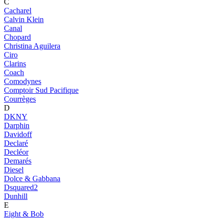
C
Cacharel
Calvin Klein
Canal
Chopard
Christina Aguilera
Ciro
Clarins
Coach
Comodynes
Comptoir Sud Pacifique
Courrèges
D
DKNY
Darphin
Davidoff
Declaré
Decléor
Demarés
Diesel
Dolce & Gabbana
Dsquared2
Dunhill
E
Eight & Bob