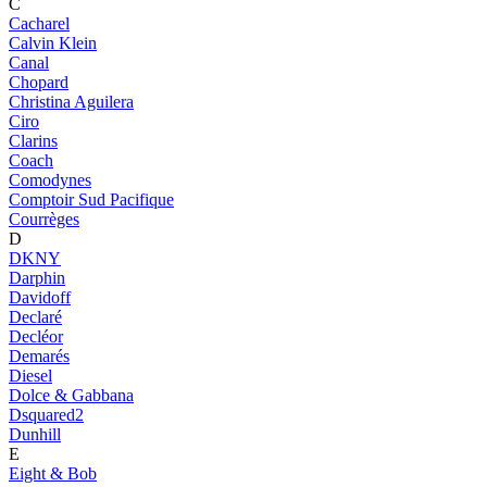
C
Cacharel
Calvin Klein
Canal
Chopard
Christina Aguilera
Ciro
Clarins
Coach
Comodynes
Comptoir Sud Pacifique
Courrèges
D
DKNY
Darphin
Davidoff
Declaré
Decléor
Demarés
Diesel
Dolce & Gabbana
Dsquared2
Dunhill
E
Eight & Bob