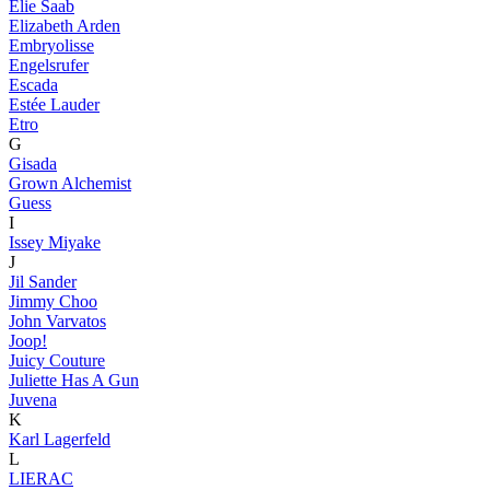
Elie Saab
Elizabeth Arden
Embryolisse
Engelsrufer
Escada
Estée Lauder
Etro
G
Gisada
Grown Alchemist
Guess
I
Issey Miyake
J
Jil Sander
Jimmy Choo
John Varvatos
Joop!
Juicy Couture
Juliette Has A Gun
Juvena
K
Karl Lagerfeld
L
LIERAC