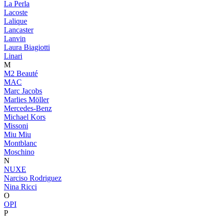
La Perla
Lacoste
Lalique
Lancaster
Lanvin
Laura Biagiotti
Linari
M
M2 Beauté
MAC
Marc Jacobs
Marlies Möller
Mercedes-Benz
Michael Kors
Missoni
Miu Miu
Montblanc
Moschino
N
NUXE
Narciso Rodriguez
Nina Ricci
O
OPI
P