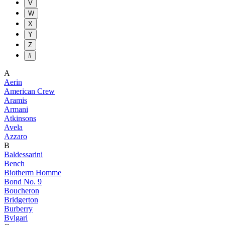
V
W
X
Y
Z
#
A
Aerin
American Crew
Aramis
Armani
Atkinsons
Avela
Azzaro
B
Baldessarini
Bench
Biotherm Homme
Bond No. 9
Boucheron
Bridgerton
Burberry
Bvlgari