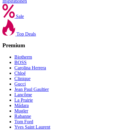
Inspirationen
Sale
Top Deals
Premium
Biotherm
BOSS
Carolina Herrera
Chloé
Clinique
Gucci
Jean Paul Gaultier
Lancôme
La Prairie
Mádara
Mugler
Rabanne
Tom Ford
Yves Saint Laurent