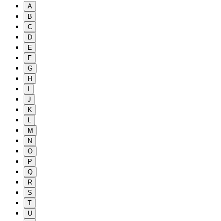
A
B
C
D
E
F
G
H
I
J
K
L
M
N
O
P
Q
R
S
T
U